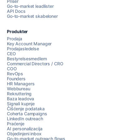
Priser
Go-to-market leadlister
API Docs
Go-to-market skabeloner
Produkter
Prodaja
Key Account Manager
Prodajasledelse
CEO
Bestyrelsesmedlem
Commercial Directors / CRO
COO
RevOps
Founders
HR Managers
Webbureau
Rekruttering
Baza leadova
Signali kupnje
Čišćenje podataka
Coherta Campaigns
LinkedIn outreach
Praćenje
AI personalizacija
Objedinjeni inbox
Go-to-market outreach flows