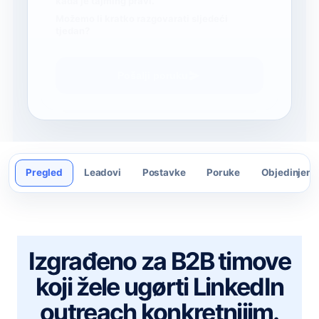
Pregled
Leadovi
Postavke
Poruke
Objedinjeni 
Izgrađeno za B2B timove
koji žele ugørti LinkedIn
outreach konkretnijim.