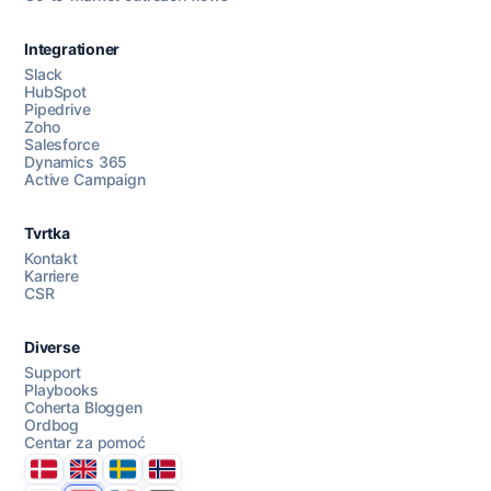
Integrationer
Slack
HubSpot
Pipedrive
Razgovarajte s nama
Zoho
Salesforce
Dynamics 365
Active Campaign
AI Campaign Assist
Tvrtka
Kontakt
Karriere
CSR
Diverse
Support
Playbooks
Coherta Bloggen
Ordbog
Centar za pomoć
Danmark
United Kingdom
Sverige
Norge