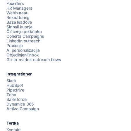
Founders
HR Managers
Webbureau
Rekruttering
Baza leadova
Signali kupnje
Čišćenje podataka
Coherta Campaigns
LinkedIn outreach
Praćenje
AI personalizacija
Objedinjeni inbox
Go-to-market outreach flows
Integrationer
Slack
HubSpot
Pipedrive
Razgovarajte s nama
Zoho
Salesforce
Dynamics 365
Active Campaign
AI Campaign Assist
Chat with us
Tvrtka
Kontakt