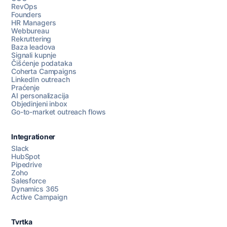
RevOps
Founders
HR Managers
Webbureau
Rekruttering
Baza leadova
Signali kupnje
Čišćenje podataka
Coherta Campaigns
LinkedIn outreach
Praćenje
AI personalizacija
Objedinjeni inbox
Go-to-market outreach flows
Integrationer
Slack
HubSpot
Pipedrive
Razgovarajte s nama
Zoho
Salesforce
Dynamics 365
Active Campaign
AI Campaign Assist
Tvrtka