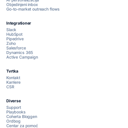
Objedinjeni inbox
Go-to-market outreach flows
Integrationer
Slack
HubSpot
Pipedrive
Razgovarajte s nama
Zoho
Salesforce
Dynamics 365
Active Campaign
AI Campaign Assist
Chat with us
Tvrtka
Kontakt
Karriere
CSR
Diverse
Support
Playbooks
Coherta Bloggen
Ordbog
Centar za pomoć