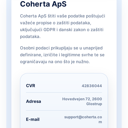
Coherta ApS
Coherta ApS štiti vaše podatke poštujući
važeće propise o zaštiti podataka,
uključujući GDPR i danski zakon o zaštiti
podataka.
Osobni podaci prikupljaju se u unaprijed
definirane, izričite i legitimne svrhe te se
ograničavaju na ono što je nužno.
CVR
42836044
Hovedvejen 72, 2600
Adresa
Glostrup
support@coherta.co
E-mail
m