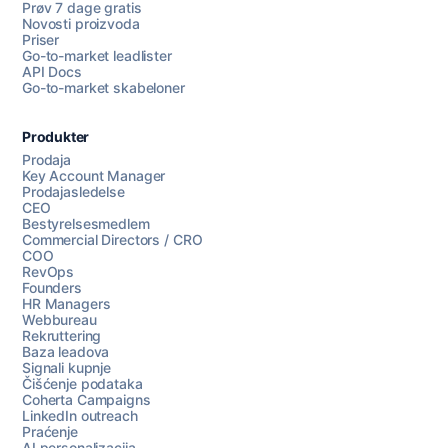
Prøv 7 dage gratis
Novosti proizvoda
Priser
Go-to-market leadlister
API Docs
Go-to-market skabeloner
Produkter
Prodaja
Key Account Manager
Prodajasledelse
CEO
Bestyrelsesmedlem
Commercial Directors / CRO
COO
RevOps
Founders
HR Managers
Webbureau
Rekruttering
Baza leadova
Signali kupnje
Čišćenje podataka
Coherta Campaigns
LinkedIn outreach
Praćenje
AI personalizacija