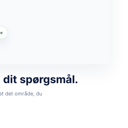
de
l dit spørgsmål.
det det område, du