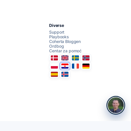
Diverse
Support
Playbooks
Coherta Bloggen
Ordbog
Centar za pomoć
Danmark
United Kingdom
Sverige
Norge
Polska
Hrvatska
France
Deutschland
Espana
Ísland