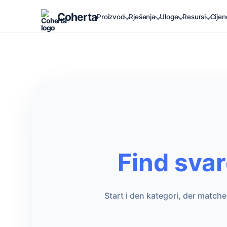
Coherta
Proizvod
Rješenja
Uloge
Resursi
Cijen
Find svar
Start i den kategori, der match