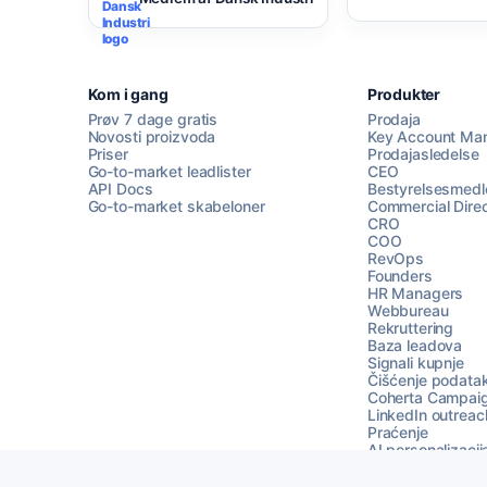
Kom i gang
Produkter
Prøv 7 dage gratis
Prodaja
Novosti proizvoda
Key Account Ma
Priser
Prodajasledelse
Go-to-market leadlister
CEO
API Docs
Bestyrelsesmed
Go-to-market skabeloner
Commercial Direc
CRO
COO
RevOps
Founders
HR Managers
Webbureau
Rekruttering
Baza leadova
Signali kupnje
Čišćenje podata
Coherta Campai
LinkedIn outreac
Praćenje
AI personalizacij
Objedinjeni inbo
Go-to-market ou