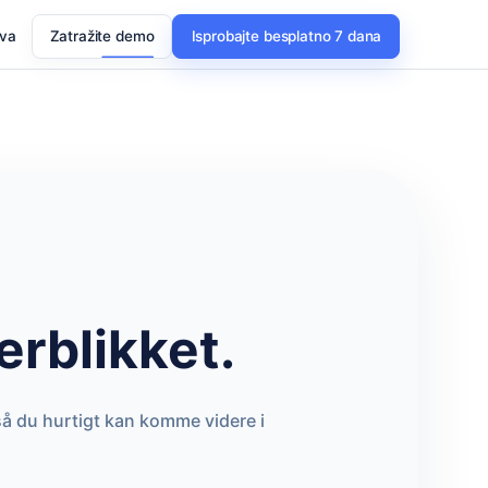
ava
Zatražite demo
Isprobajte besplatno 7 dana
erblikket.
så du hurtigt kan komme videre i