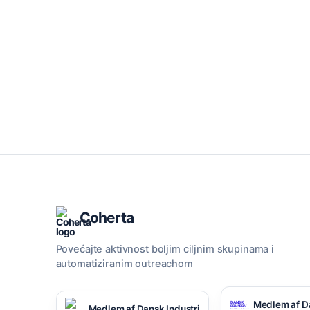
Coherta
Povećajte aktivnost boljim ciljnim skupinama i
automatiziranim outreachom
Medlem af D
Medlem af Dansk Industri