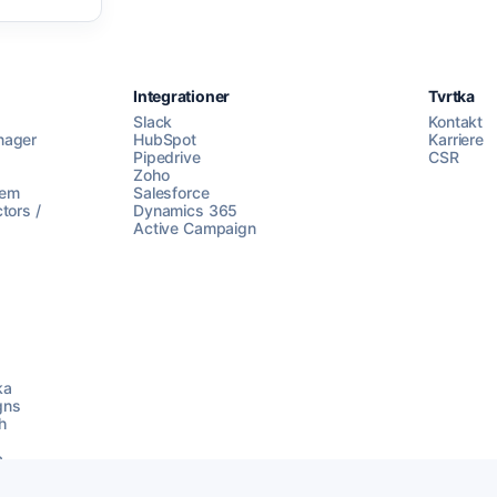
Integrationer
Tvrtka
Slack
Kontakt
nager
HubSpot
Karriere
Pipedrive
CSR
Zoho
lem
Salesforce
tors /
Dynamics 365
Active Campaign
ka
gns
h
a
x
treach