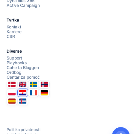
Dynamics 365
Active Campaign
AI Campaign Assist
Chat with us
Tvrtka
Kontakt
Karriere
CSR
Diverse
Support
Playbooks
Coherta Bloggen
Ordbog
Centar za pomoć
Danmark
United Kingdom
Sverige
Norge
Polska
Hrvatska
France
Deutschland
Espana
Ísland
Politika privatnosti