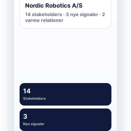
Nordic Robotics A/S
14 stakeholders · 3 nye signaler · 2
varme relationer
Aktivirajte
03
Connect, poruka og follow-up med
kontekst
14
Stakeholders
3
Nye signaler