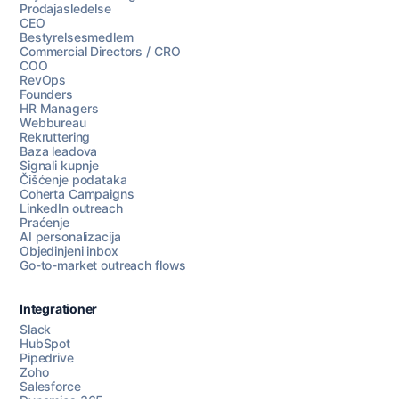
Prodajasledelse
CEO
Bestyrelsesmedlem
Commercial Directors / CRO
COO
RevOps
Founders
HR Managers
Webbureau
Rekruttering
Baza leadova
Signali kupnje
Čišćenje podataka
Coherta Campaigns
LinkedIn outreach
Praćenje
AI personalizacija
Objedinjeni inbox
Go-to-market outreach flows
Integrationer
Slack
HubSpot
Pipedrive
Razgovarajte s nama
Zoho
Salesforce