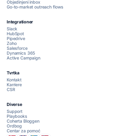
Objedinjeni inbox
Go-to-market outreach flows
Integrationer
Slack
HubSpot
Pipedrive
Razgovarajte s nama
Zoho
Salesforce
Dynamics 365
Active Campaign
AI Campaign Assist
Tvrtka
Kontakt
Karriere
CSR
Diverse
Support
Playbooks
Coherta Bloggen
Ordbog
Centar za pomoć