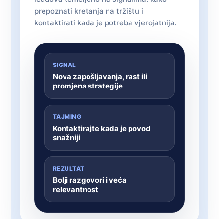
prepoznati kretanja na tržištu i
kontaktirati kada je potreba vjerojatnija.
SIGNAL
Nova zapošljavanja, rast ili
promjena strategije
TAJMING
Kontaktirajte kada je povod
snažniji
REZULTAT
Bolji razgovori i veća
relevantnost