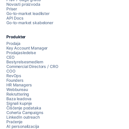
Novosti proizvoda
Priser
Go-to-market leadlister
API Docs
Go-to-market skabeloner
Produkter
Prodaja
Key Account Manager
Prodajasledelse
CEO
Bestyrelsesmedlem
Commercial Directors / CRO
COO
RevOps
Founders
HR Managers
Webbureau
Rekruttering
Baza leadova
Signali kupnje
Čišćenje podataka
Coherta Campaigns
LinkedIn outreach
Praćenje
AI personalizacija