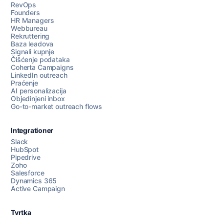
RevOps
Founders
HR Managers
Webbureau
Rekruttering
Baza leadova
Signali kupnje
Čišćenje podataka
Coherta Campaigns
LinkedIn outreach
Praćenje
AI personalizacija
Objedinjeni inbox
Go-to-market outreach flows
Integrationer
Slack
HubSpot
Pipedrive
Razgovarajte s nama
Zoho
Salesforce
Dynamics 365
Active Campaign
AI Campaign Assist
Chat with us
Tvrtka