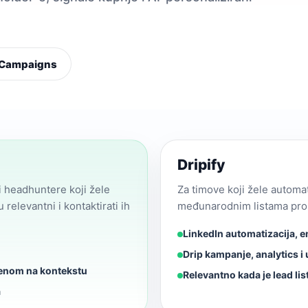
 Campaigns
Dripify
 headhuntere koji žele
Za timove koji žele automa
relevantni i kontaktirati ih
međunarodnim listama prosp
LinkedIn automatizacija, em
Drip kampanje, analytics i
jenom na kontekstu
Relevantno kada je lead li
a