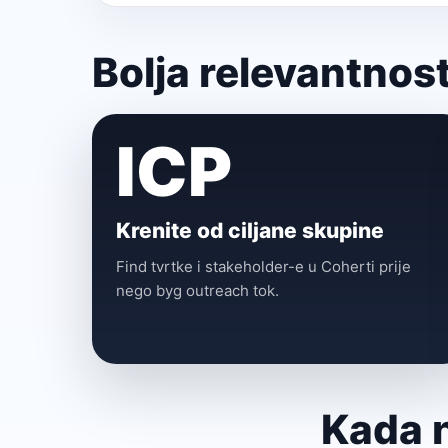
Bolja relevantnost
ICP
Krenite od ciljane skupine
Find tvrtke i stakeholder-e u Coherti prije
nego byg outreach tok.
Kada n