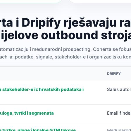
a i Dripify rješavaju ra
ijelove outbound stroj
automatizaciju i međunarodni prospecting. Coherta se fokusi
ach-a: podatke, signale, stakeholder-e i organizacijsku kon
DRIPIFY
 stakeholder-e iz hrvatskih podataka i
Sales autom
loga, tvrtki i segmenata
Email finde
 tvrtke, uloge i lokalne GTM tokove
Međunarodn