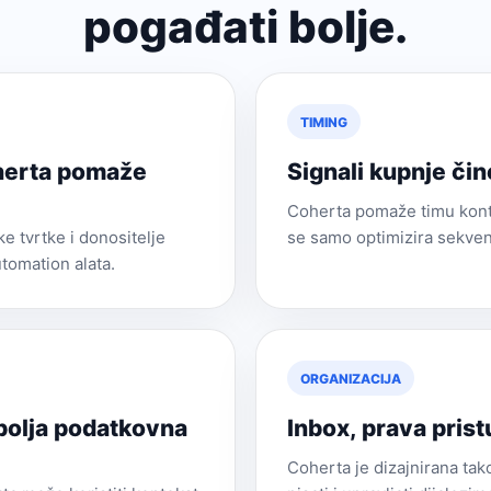
pogađati bolje.
TIMING
oherta pomaže
Signali kupnje či
Coherta pomaže timu konta
e tvrtke i donositelje
se samo optimizira sekven
tomation alata.
ORGANIZACIJA
 bolja podatkovna
Inbox, prava pristu
Coherta je dizajnirana tako