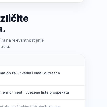
zličite
a.
ra na relevantnost prije
trolu.
ation za LinkedIn i email outreach
r, enrichment i uvezene liste prospekata
i alat sa širokim tržišnim fokusom