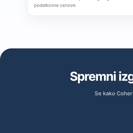
podatkovne osnove.
Spremni izg
Se kako Coher