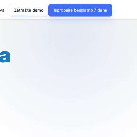
ava
Zatražite demo
Isprobajte besplatno 7 dana
a