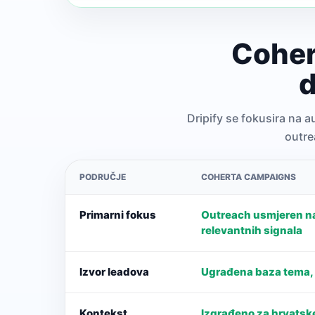
Cohert
d
Dripify se fokusira na 
outre
PODRUČJE
COHERTA CAMPAIGNS
Primarni fokus
Outreach usmjeren na
relevantnih signala
Izvor leadova
Ugrađena baza tema, u
Kontekst
Izgrađeno za hrvatske