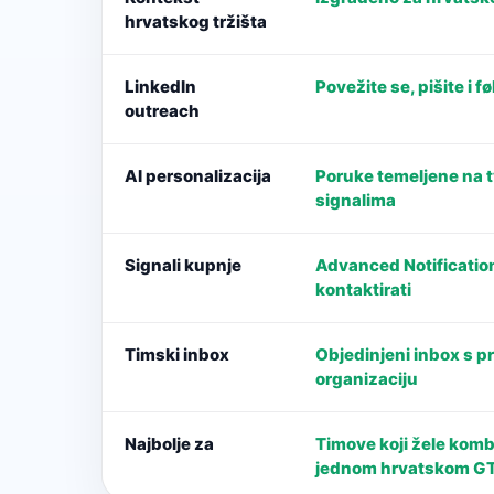
hrvatskog tržišta
LinkedIn
Povežite se, pišite i 
outreach
AI personalizacija
Poruke temeljene na tv
signalima
Signali kupnje
Advanced Notificatio
kontaktirati
Timski inbox
Objedinjeni inbox s pr
organizaciju
Najbolje za
Timove koji žele kombi
jednom hrvatskom G