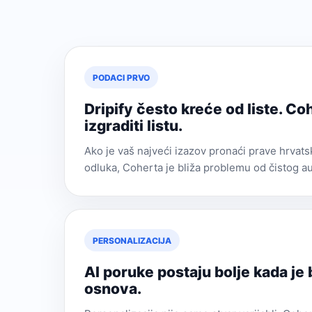
PODACI PRVO
Dripify često kreće od liste. C
izgraditi listu.
Ako je vaš najveći izazov pronaći prave hrvatsk
odluka, Coherta je bliža problemu od čistog au
PERSONALIZACIJA
AI poruke postaju bolje kada je
osnova.