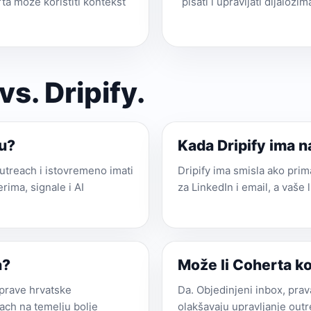
rta može koristiti kontekst
pisati i upravljati dijaloz
vs. Dripify.
ju?
Kada Dripify ima n
outreach i istovremeno imati
Dripify ima smisla ako pri
rima, signale i AI
za LinkedIn i email, a vaše
a?
Može li Coherta kor
 prave hrvatske
Da. Objedinjeni inbox, prav
each na temelju bolje
olakšavaju upravljanje outr