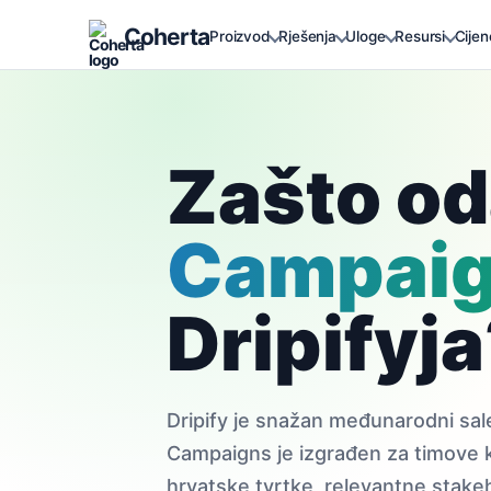
Coherta
Proizvod
Rješenja
Uloge
Resursi
Cijen
Zašto od
Campai
Dripifyj
Dripify je snažan međunarodni sale
Campaigns je izgrađen za timove ko
hrvatske tvrtke, relevantne stakeh