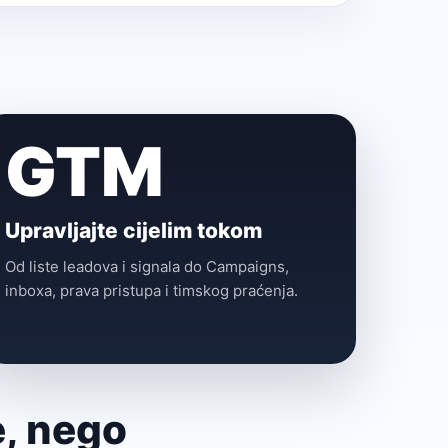
GTM
Upravljajte cijelim tokom
Od liste leadova i signala do Campaigns,
inboxa, prava pristupa i timskog praćenja.
e, nego