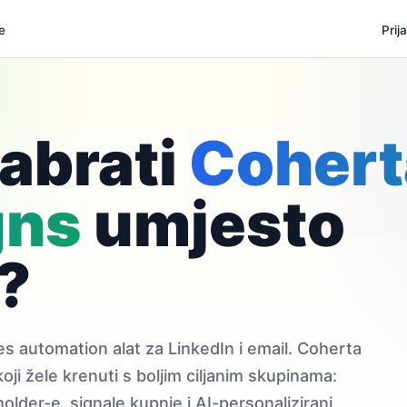
e
Prij
abrati
Cohert
gns
umjesto
a?
s automation alat za LinkedIn i email. Coherta
ji žele krenuti s boljim ciljanim skupinama:
older-e, signale kupnje i AI-personalizirani