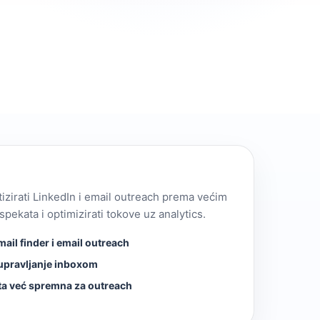
tizirati LinkedIn i email outreach prema većim
ekata i optimizirati tokove uz analytics.
ail finder i email outreach
 upravljanje inboxom
sta već spremna za outreach