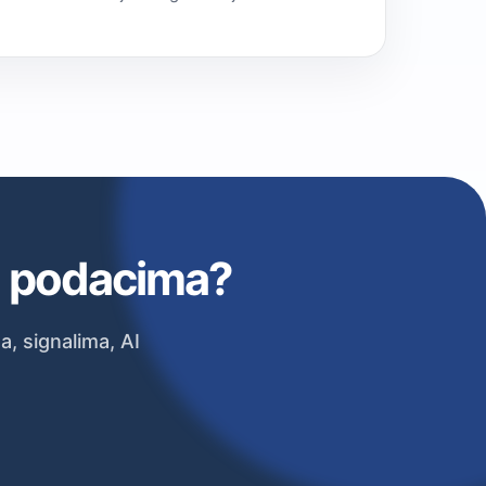
im podacima?
 signalima, AI