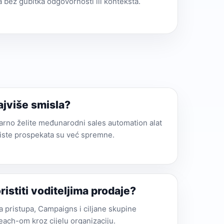
ima bez gubitka odgovornosti ili konteksta.
ajviše smisla?
marno želite međunarodni sales automation alat
 liste prospekata su već spremne.
istiti voditeljima prodaje?
a pristupa, Campaigns i ciljane skupine
each-om kroz cijelu organizaciju.