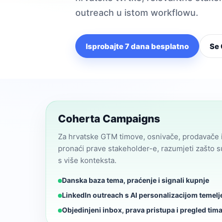
outreach u istom workflowu.
Isprobajte 7 dana besplatno
Se
Coherta Campaigns
Za hrvatske GTM timove, osnivače, prodavače i
pronaći prave stakeholder-e, razumjeti zašto su 
s više konteksta.
Danska baza tema, praćenje i signali kupnje
LinkedIn outreach s AI personalizacijom temel
Objedinjeni inbox, prava pristupa i pregled tim