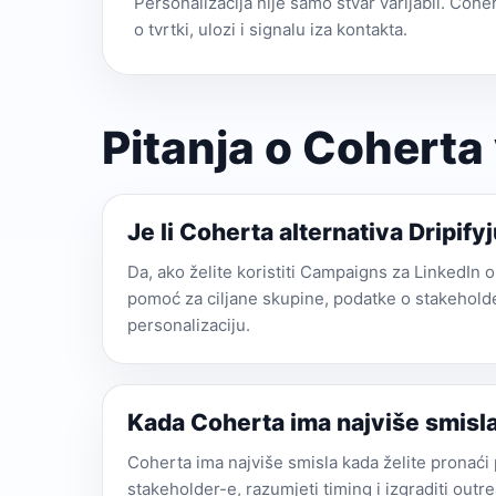
Personalizacija nije samo stvar varijabli. Cohe
o tvrtki, ulozi i signalu iza kontakta.
Pitanja o Coherta 
Je li Coherta alternativa Dripify
Da, ako želite koristiti Campaigns za LinkedIn 
pomoć za ciljane skupine, podatke o stakeholde
personalizaciju.
Kada Coherta ima najviše smisl
Coherta ima najviše smisla kada želite pronaći
stakeholder-e, razumjeti timing i izgraditi outr