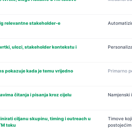
følg relevantne stakeholder-e
Automatizir
rtki, ulozi, stakeholder kontekstu i
Personaliza
ns pokazuje kada je temu vrijedno
Primarno p
avima čitanja i pisanja kroz cijelu
Namjenski 
nirati ciljanu skupinu, timing i outreach u
Timove koj
TM toku
postojećim