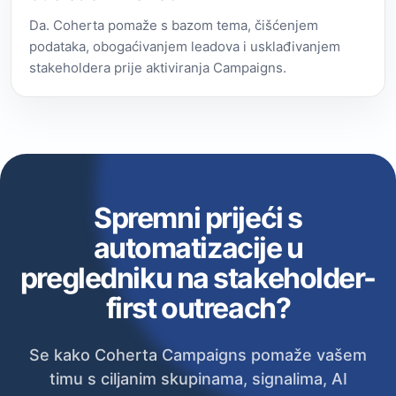
Da. Coherta pomaže s bazom tema, čišćenjem
podataka, obogaćivanjem leadova i usklađivanjem
stakeholdera prije aktiviranja Campaigns.
Spremni prijeći s
automatizacije u
pregledniku na stakeholder-
first outreach?
Se kako Coherta Campaigns pomaže vašem
timu s ciljanim skupinama, signalima, AI