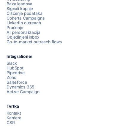
Baza leadova
Signali kupnje
Čišćenje podataka
Coherta Campaigns
LinkedIn outreach
Praćenje
AI personalizacija
Objedinjeni inbox
Go-to-market outreach flows
Integrationer
Slack
HubSpot
Pipedrive
Razgovarajte s nama
Zoho
Salesforce
Dynamics 365
Active Campaign
AI Campaign Assist
Tvrtka
Kontakt
Karriere
CSR