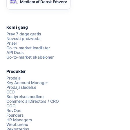
Medlem af Dansk Erhverv
Kom i gang
Prøv 7 dage gratis
Novosti proizvoda
Priser
Go-to-market leadlister
API Docs
Go-to-market skabeloner
Produkter
Prodaja
Key Account Manager
Prodajasledelse
CEO
Bestyrelsesmedlem
Commercial Directors / CRO
COO
RevOps
Founders
HR Managers
Webbureau
Rekruttering