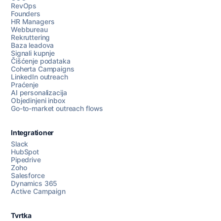
RevOps
Founders
HR Managers
Webbureau
Rekruttering
Baza leadova
Signali kupnje
Čišćenje podataka
Coherta Campaigns
LinkedIn outreach
Praćenje
AI personalizacija
Objedinjeni inbox
Go-to-market outreach flows
Integrationer
Slack
HubSpot
Pipedrive
Razgovarajte s nama
Zoho
Salesforce
Dynamics 365
Active Campaign
AI Campaign Assist
Chat with us
Tvrtka