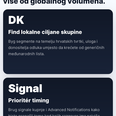
više od globalnog volumena.
DK
Find lokalne ciljane skupine
Byg segmente na temelju hrvatskih tvrtki, uloga i
donositelja odluka umjesto da krećete od generičnih
međunarodnih lista.
Signal
Prioritér timing
Brug signale kupnje i Advanced Notifications kako
biste pronašli teme kod kojih razgovor ima najviše