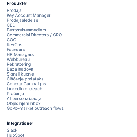
Produkter
Prodaja
Key Account Manager
Prodajasledelse
CEO
Bestyrelsesmedlem
Commercial Directors / CRO
COO
RevOps
Founders
HR Managers
Webbureau
Rekruttering
Baza leadova
Signali kupnje
Čišćenje podataka
Coherta Campaigns
LinkedIn outreach
Praćenje
AI personalizacija
Objedinjeni inbox
Go-to-market outreach flows
Integrationer
Slack
HubSpot