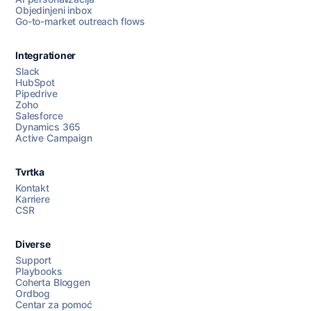
Objedinjeni inbox
Go-to-market outreach flows
Integrationer
Slack
HubSpot
Pipedrive
Razgovarajte s nama
Zoho
Salesforce
Dynamics 365
Active Campaign
AI Campaign Assist
Tvrtka
Kontakt
Karriere
CSR
Diverse
Support
Playbooks
Coherta Bloggen
Ordbog
Centar za pomoć