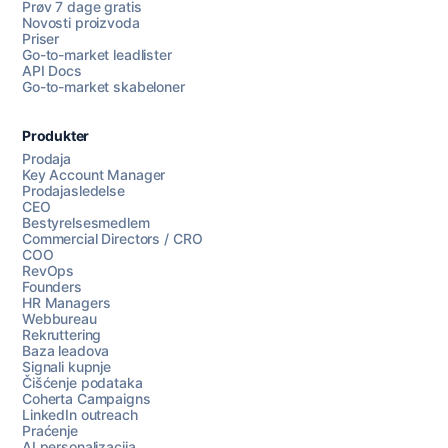
Prøv 7 dage gratis
Novosti proizvoda
Priser
Go-to-market leadlister
API Docs
Go-to-market skabeloner
Produkter
Prodaja
Key Account Manager
Prodajasledelse
CEO
Bestyrelsesmedlem
Commercial Directors / CRO
COO
RevOps
Founders
HR Managers
Webbureau
Rekruttering
Baza leadova
Signali kupnje
Čišćenje podataka
Coherta Campaigns
LinkedIn outreach
Praćenje
AI personalizacija