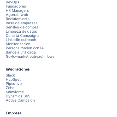
RevOps
Fundadores
HR Managers
Agencia web
Reclutamiento
Base de empresas
Senales de compra
Limpieza de datos
Coherta Campaigns
LinkedIn outreach
Monitorizacion
Personalizacion con IA
Bandeja unificada
Go-to-market outreach flows
Integraciones
Slack
HubSpot
Pipedrive
Chatea con nosotros
Zoho
Salesforce
Dynamics 365
Active Campaign
AI Campaign Assist
Empresa