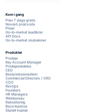
Kom i gang
Prøv 7 dage gratis
Novosti proizvoda
Priser
Go-to-market leadlister
API Docs
Go-to-market skabeloner
Produkter
Prodaja
Key Account Manager
Prodajasledelse
CEO
Bestyrelsesmedlem
Commercial Directors / CRO
COO
RevOps
Founders
HR Managers
Webbureau
Rekruttering
Baza leadova
Signali kupnje