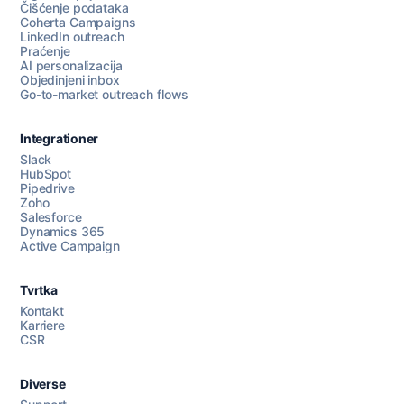
Čišćenje podataka
Coherta Campaigns
LinkedIn outreach
Praćenje
AI personalizacija
Objedinjeni inbox
Go-to-market outreach flows
Integrationer
Slack
HubSpot
Pipedrive
Razgovarajte s nama
Zoho
Salesforce
Dynamics 365
Active Campaign
AI Campaign Assist
Chat with us
Tvrtka
Kontakt
Karriere
CSR
Diverse