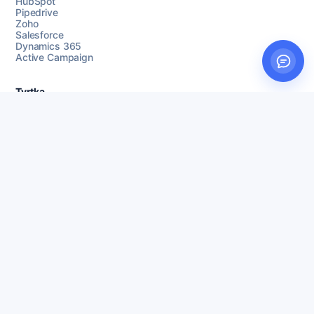
HubSpot
Pipedrive
Zoho
Salesforce
Dynamics 365
Active Campaign
Tvrtka
Kontakt
Karriere
CSR
Diverse
Support
Playbooks
Coherta Bloggen
Ordbog
Centar za pomoć
Danmark
United Kingdom
Sverige
Norge
Polska
Hrvatska
France
Deutschland
Espana
Ísland