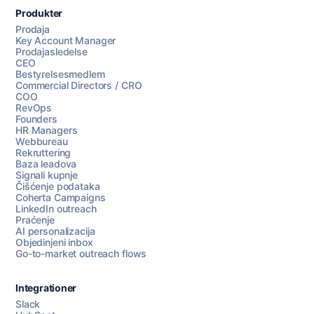
Produkter
Razgovarajte s nama
Prodaja
Key Account Manager
Prodajasledelse
CEO
Bestyrelsesmedlem
AI Campaign Assist
Chat with us
Commercial Directors / CRO
COO
RevOps
Founders
HR Managers
Webbureau
Rekruttering
Baza leadova
Signali kupnje
Čišćenje podataka
Coherta Campaigns
LinkedIn outreach
Praćenje
AI personalizacija
Objedinjeni inbox
Go-to-market outreach flows
Integrationer
Slack