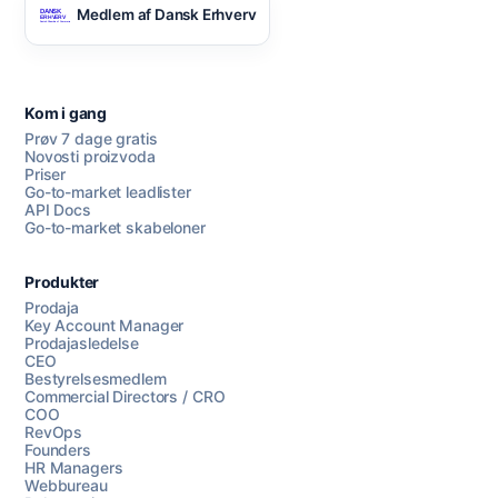
Medlem af Dansk Erhverv
Kom i gang
Prøv 7 dage gratis
Novosti proizvoda
Priser
Go-to-market leadlister
API Docs
Go-to-market skabeloner
Produkter
Prodaja
Key Account Manager
Prodajasledelse
CEO
Bestyrelsesmedlem
Commercial Directors / CRO
COO
RevOps
Founders
HR Managers
Webbureau