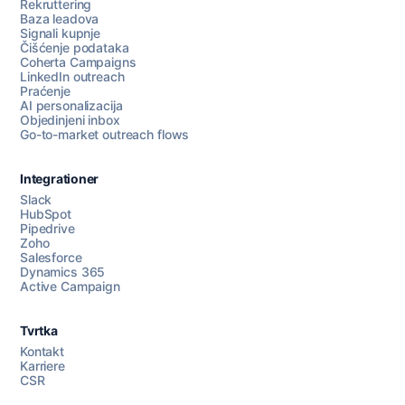
Rekruttering
Baza leadova
Signali kupnje
Čišćenje podataka
Coherta Campaigns
LinkedIn outreach
Praćenje
AI personalizacija
Objedinjeni inbox
Go-to-market outreach flows
Integrationer
Slack
HubSpot
Pipedrive
Razgovarajte s nama
Zoho
Salesforce
Dynamics 365
Active Campaign
AI Campaign Assist
Chat with us
Tvrtka
Kontakt
Karriere
CSR