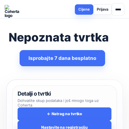
Cijene
Prijava
Nepoznata tvrtka
Isprobajte 7 dana besplatno
Detalji o tvrtki
Dohvatite skup podataka i još mnogo toga uz
Coherta
← Natrag na tvrtke
Nastavite na registraciju