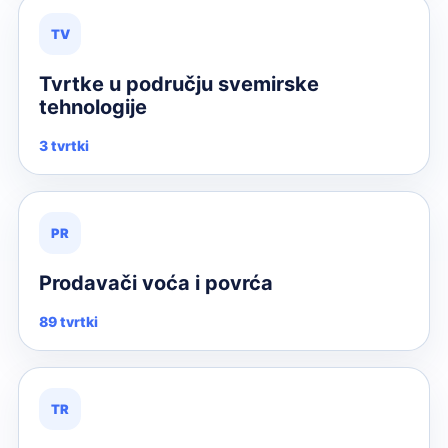
TV
Tvrtke u području svemirske
tehnologije
3 tvrtki
PR
Prodavači voća i povrća
89 tvrtki
TR