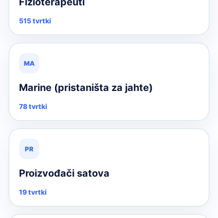
Fizioterapeuti
515 tvrtki
MA
Marine (pristaništa za jahte)
78 tvrtki
PR
Proizvođači satova
19 tvrtki