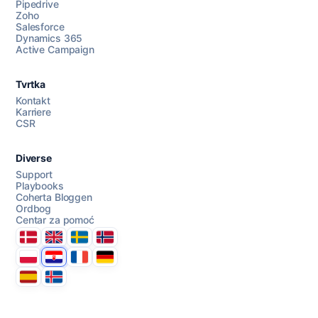
Pipedrive
Razgovarajte s nama
Zoho
Salesforce
Dynamics 365
Active Campaign
AI Campaign Assist
Chat with us
Tvrtka
Kontakt
Karriere
CSR
Diverse
Support
Playbooks
Coherta Bloggen
Ordbog
Centar za pomoć
Danmark
United Kingdom
Sverige
Norge
Polska
Hrvatska
France
Deutschland
Espana
Ísland