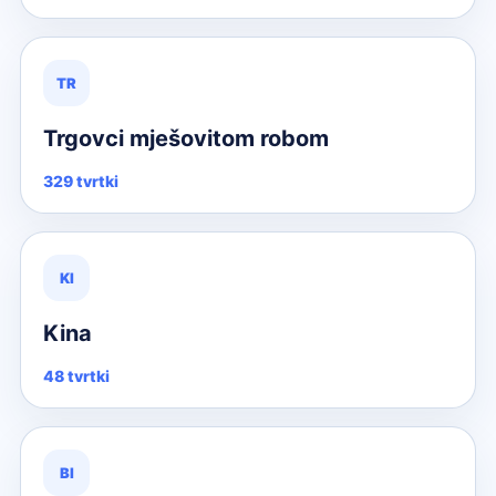
TR
Trgovci mješovitom robom
329 tvrtki
KI
Kina
48 tvrtki
BI