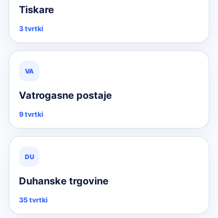
Tiskare
3 tvrtki
VA
Vatrogasne postaje
9 tvrtki
DU
Duhanske trgovine
35 tvrtki