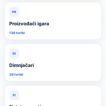
PR
Proizvođači igara
138 tvrtki
DI
Dimnjačari
29 tvrtki
FI