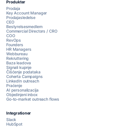
Produkter
Prodaja
Key Account Manager
Prodajasledelse
CEO
Bestyrelsesmedlem
Commercial Directors / CRO
COO
RevOps
Founders
HR Managers
Webbureau
Rekruttering
Baza leadova
Signali kupnje
Čišćenje podataka
Coherta Campaigns
LinkedIn outreach
Praćenje
AI personalizacija
Objedinjeni inbox
Go-to-market outreach flows
Integrationer
Slack
HubSpot