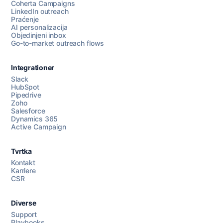
Coherta Campaigns
LinkedIn outreach
Praćenje
AI personalizacija
Objedinjeni inbox
Go-to-market outreach flows
Integrationer
Slack
HubSpot
Pipedrive
Razgovarajte s nama
Zoho
Salesforce
Dynamics 365
Active Campaign
AI Campaign Assist
Chat with us
Tvrtka
Kontakt
Karriere
CSR
Diverse
Support
Playbooks