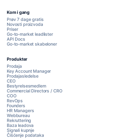
Kom i gang
Prøv 7 dage gratis
Novosti proizvoda
Priser
Go-to-market leadlister
API Docs
Go-to-market skabeloner
Produkter
Prodaja
Key Account Manager
Prodajasledelse
CEO
Bestyrelsesmedlem
Commercial Directors / CRO
COO
RevOps
Founders
HR Managers
Webbureau
Rekruttering
Baza leadova
Signali kupnje
Čišćenje podataka