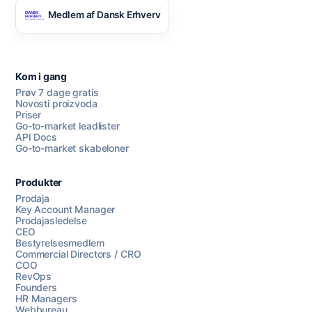
Medlem af Dansk Erhverv
Kom i gang
Prøv 7 dage gratis
Novosti proizvoda
Priser
Go-to-market leadlister
API Docs
Go-to-market skabeloner
Produkter
Prodaja
Key Account Manager
Prodajasledelse
CEO
Bestyrelsesmedlem
Commercial Directors / CRO
COO
RevOps
Founders
HR Managers
Webbureau