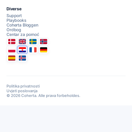
Diverse
Support
Playbooks
Coherta Bloggen
Ordbog
Centar za pomoć
Danmark
United Kingdom
Sverige
Norge
Polska
Hrvatska
France
Deutschland
Espana
Ísland
Razgovarajte s nama
Politika privatnosti
Uvjeti poslovanja
AI Campaign Assist
© 2026 Coherta. Alle prava forbeholdes.