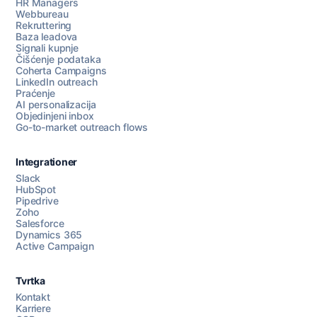
HR Managers
Webbureau
Rekruttering
Baza leadova
Signali kupnje
Čišćenje podataka
Coherta Campaigns
LinkedIn outreach
Praćenje
AI personalizacija
Objedinjeni inbox
Go-to-market outreach flows
Integrationer
Slack
HubSpot
Pipedrive
Razgovarajte s nama
Zoho
Salesforce
Dynamics 365
Active Campaign
AI Campaign Assist
Tvrtka
Kontakt
Karriere