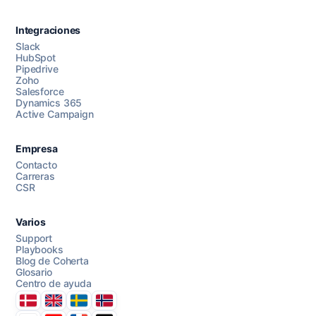
Integraciones
Slack
HubSpot
Pipedrive
Chatea con nosotros
Zoho
Salesforce
Dynamics 365
Active Campaign
AI Campaign Assist
Chat with us
Empresa
Contacto
Carreras
CSR
Varios
Support
Playbooks
Blog de Coherta
Glosario
Centro de ayuda
Danmark
United Kingdom
Sverige
Norge