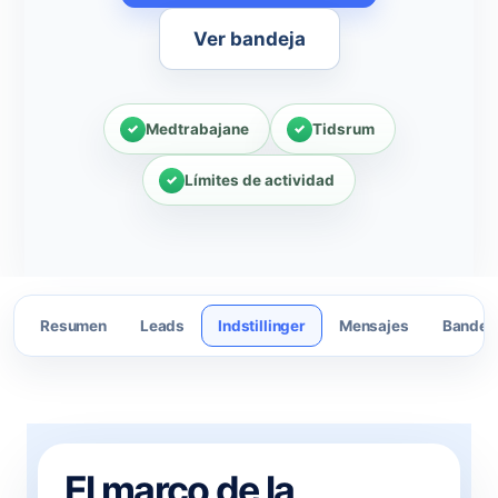
Ver bandeja
Medtrabajane
Tidsrum
Límites de actividad
Resumen
Leads
Indstillinger
Mensajes
Bandeja
El marco de la