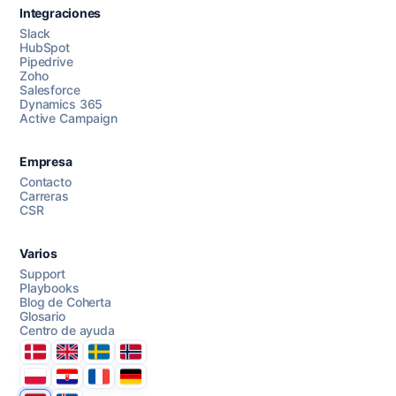
Integraciones
Slack
HubSpot
Pipedrive
Chatea con nosotros
Zoho
Salesforce
Dynamics 365
Active Campaign
AI Campaign Assist
Empresa
Contacto
Carreras
CSR
Varios
Support
Playbooks
Blog de Coherta
Glosario
Centro de ayuda
Danmark
United Kingdom
Sverige
Norge
Polska
Hrvatska
France
Deutschland