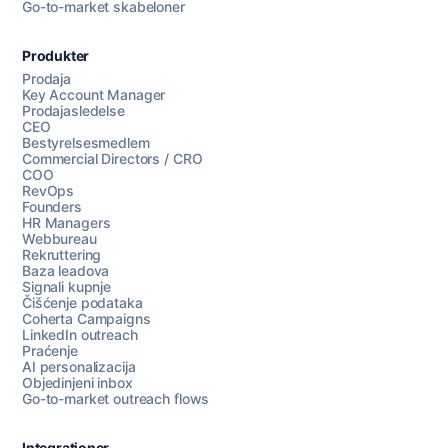
Go-to-market skabeloner
Produkter
Prodaja
Key Account Manager
Prodajasledelse
CEO
Bestyrelsesmedlem
Commercial Directors / CRO
COO
RevOps
Founders
HR Managers
Webbureau
Rekruttering
Baza leadova
Signali kupnje
Čišćenje podataka
Coherta Campaigns
LinkedIn outreach
Praćenje
AI personalizacija
Objedinjeni inbox
Go-to-market outreach flows
Integrationer