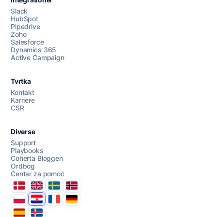
Slack
HubSpot
Pipedrive
Razgovarajte s nama
Zoho
Salesforce
Dynamics 365
Active Campaign
AI Campaign Assist
Chat with us
Tvrtka
Kontakt
Karriere
CSR
Diverse
Support
Playbooks
Coherta Bloggen
Ordbog
Centar za pomoć
Danmark
United Kingdom
Sverige
Norge
Polska
Hrvatska
France
Deutschland
Espana
Ísland