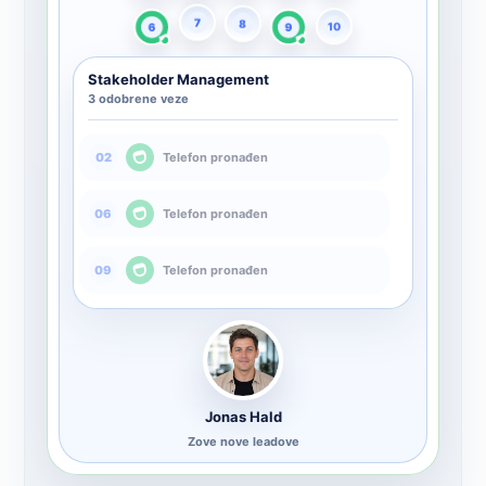
10
8
7
6
9
Stakeholder Management
3 odobrene veze
Telefon pronađen
02
Telefon pronađen
06
Telefon pronađen
09
Jonas Hald
Zove nove leadove