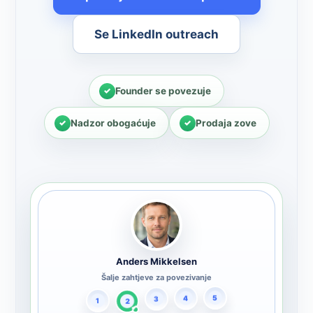
Se LinkedIn outreach
Founder se povezuje
Nadzor obogaćuje
Prodaja zove
Anders Mikkelsen
Šalje zahtjeve za povezivanje
2
1
3
4
5