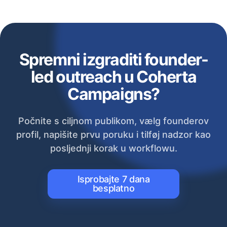
Spremni izgraditi founder-
led outreach u Coherta
Campaigns?
Počnite s ciljnom publikom, vælg founderov
profil, napišite prvu poruku i tilføj nadzor kao
posljednji korak u workflowu.
Isprobajte 7 dana
besplatno