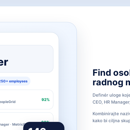
er
Find oso
radnog m
250+ employees
Definér uloge koj
92%
CEO, HR Manager, 
eopleGrid
Kombinirajte nazi
kako bi ciljna sku
88%
ager · MetricPilot