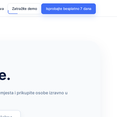
ava
Zatražite demo
Isprobajte besplatno 7 dana
e.
 mjesta i prikupite osobe izravno u