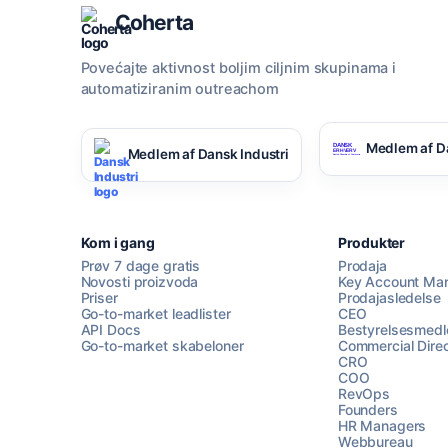
Coherta
Povećajte aktivnost boljim ciljnim skupinama i
automatiziranim outreachom
Medlem af D
Medlem af Dansk Industri
Kom i gang
Produkter
Prøv 7 dage gratis
Prodaja
Novosti proizvoda
Key Account Ma
Priser
Prodajasledelse
Go-to-market leadlister
CEO
API Docs
Bestyrelsesmed
Go-to-market skabeloner
Commercial Direc
CRO
COO
RevOps
Founders
HR Managers
Webbureau