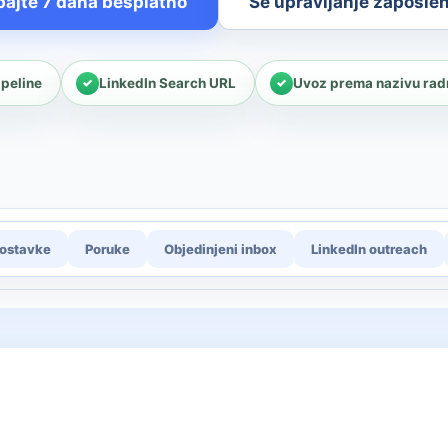
bajte 7 dana besplatno
Se upravljanje zaposle
ipeline
LinkedIn Search URL
Uvoz prema nazivu rad
ostavke
Poruke
Objedinjeni inbox
LinkedIn outreach