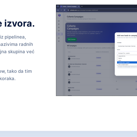
e izvora.
z pipelinea,
nazivima radnih
ljna skupina već
ow, tako da tim
koraka.