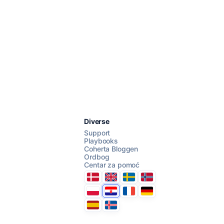
Razgovarajte s nama
Diverse
Support
Playbooks
Coherta Bloggen
AI Campaign Assist
Ordbog
Centar za pomoć
Danmark
United Kingdom
Sverige
Norge
Polska
Hrvatska
France
Deutschland
Espana
Ísland