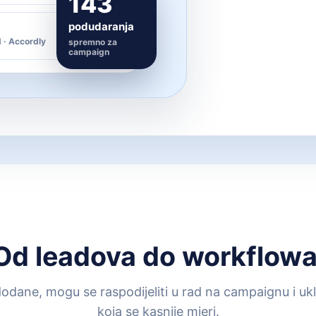
143
podudaranja
84%
 · Accordly
spremno za
campaign
Od leadova do workflowa
dane, mogu se raspodijeliti u rad na campaignu i uklj
koja se kasnije mjeri.