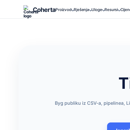
Coherta
Proizvod
Rješenja
Uloge
Resursi
Cijen
T
Byg publiku iz CSV-a, pipelinea, L