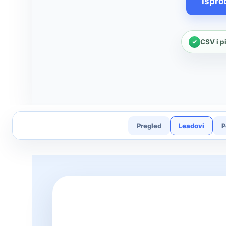
Ispro
CSV i p
Pregled
Leadovi
P