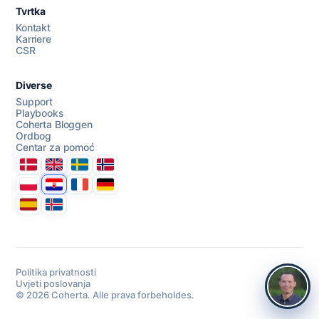
Tvrtka
Kontakt
Karriere
CSR
Diverse
Support
Playbooks
Coherta Bloggen
Ordbog
Centar za pomoć
Danmark
United Kingdom
Sverige
Norge
Polska
Hrvatska
France
Deutschland
Espana
Ísland
Politika privatnosti
Uvjeti poslovanja
© 2026 Coherta. Alle prava forbeholdes.