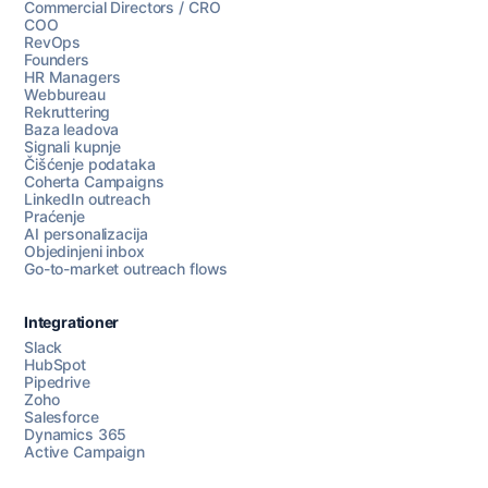
Commercial Directors / CRO
COO
RevOps
Founders
HR Managers
Webbureau
Rekruttering
Baza leadova
Signali kupnje
Čišćenje podataka
Coherta Campaigns
LinkedIn outreach
Praćenje
AI personalizacija
Objedinjeni inbox
Go-to-market outreach flows
Integrationer
Slack
HubSpot
Pipedrive
Razgovarajte s nama
Zoho
Salesforce
Dynamics 365
Active Campaign
AI Campaign Assist