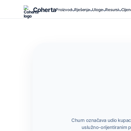
Coherta
Proizvod
Rješenja
Uloge
Resursi
Cijen
Churn označava udio kupaca 
uslužno-orijentiranim p