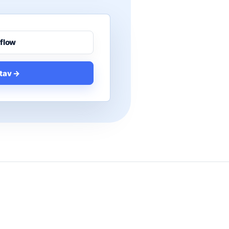
 flow
tav →