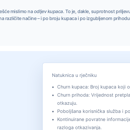
ešće mislimo na
odljev kupaca
. To je, dakle, suprotnost prilj
na različite načine – i po broju kupaca i po izgubljenom prihodu
Natuknica u rječniku
Churn kupaca: Broj kupaca koji ot
Churn prihoda: Vrijednost pretpla
otkazuju.
Poboljšana korisnička služba i p
Kontinuirane povratne informacij
razloga otkazivanja.