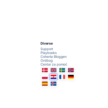
Razgovarajte s nama
Diverse
Support
Playbooks
Coherta Bloggen
AI Campaign Assist
Ordbog
Centar za pomoć
Danmark
United Kingdom
Sverige
Norge
Polska
Hrvatska
France
Deutschland
Espana
Ísland