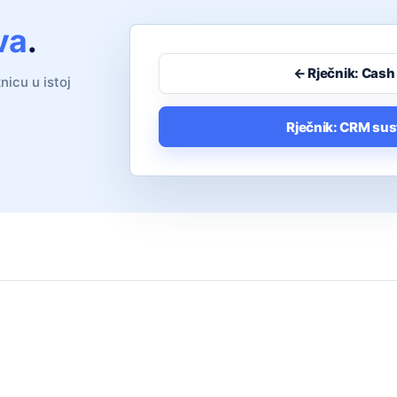
va
.
← Rječnik: Cash
nicu u istoj
Rječnik: CRM sus