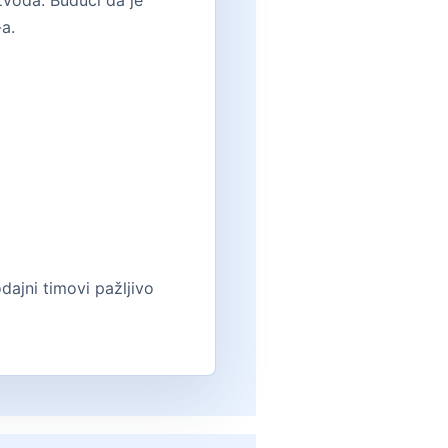
zvoda. Budući da je
a.
dajni timovi pažljivo