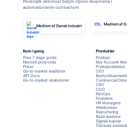
Povećajte aktivnost boljim ciljnim skupinama i
automatiziranim outreachom
Medlem af D
Medlem af Dansk Industri
Kom i gang
Produkter
Prøv 7 dage gratis
Prodaja
Novosti proizvoda
Key Account Ma
Priser
Prodajasledelse
Go-to-market leadlister
CEO
API Docs
Bestyrelsesmed
Go-to-market skabeloner
Commercial Direc
CRO
COO
RevOps
Founders
HR Managers
Webbureau
Rekruttering
Baza leadova
Signali kupnje
Čišćenje podata