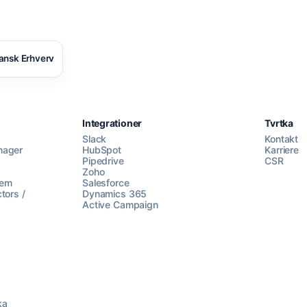
ansk Erhverv
Integrationer
Tvrtka
Slack
Kontakt
nager
HubSpot
Karriere
Pipedrive
CSR
Zoho
lem
Salesforce
tors /
Dynamics 365
Active Campaign
ka