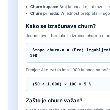
Churn kupaca:
Broj kupaca koji otkažu ili 
Churn prihoda:
Vrijednost pretplata ili ugo
Kako se izračunava churn?
Jednostavna formula za izračun churn-a u od
 Stopa churn-a = (Broj izgubljenih kupaca u razdoblju ÷ Broj kupaca na početku razdoblja) × 
100 
Primjer: Ako tvrtka ima 1.000 kupaca na poče
 (50 ÷ 1.000) × 100 = 5 % 
Zašto je churn važan?