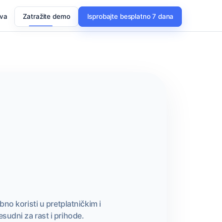
ava
Zatražite demo
Isprobajte besplatno 7 dana
o koristi u pretplatničkim i
sudni za rast i prihode.