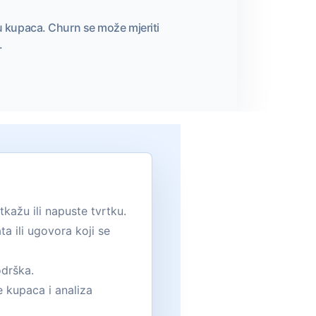
evu kupaca. Churn se može mjeriti
.
kažu ili napuste tvrtku.
ta ili ugovora koji se
odrška.
e kupaca i analiza