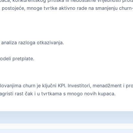
aca, konkurentskog pritiska ili nedostatne vrijednosti proi
i postojeće, mnoge tvrtke aktivno rade na smanjenju churn-
 analiza razloga otkazivanja.
odeli pretplate.
vanjima churn je ključni KPI. Investitori, menadžment i pro
agristi rast čak i u tvrtkama s mnogo novih kupaca.