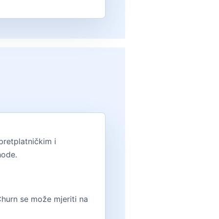
retplatničkim i
hode.
 Churn se može mjeriti na