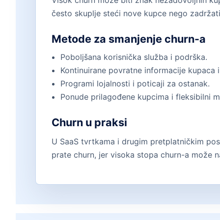
Visok churn može biti znak nezadovoljnih kup
često skuplje steći nove kupce nego zadržat
Metode za smanjenje churn-a
Poboljšana korisnička služba i podrška.
Kontinuirane povratne informacije kupaca i
Programi lojalnosti i poticaji za ostanak.
Ponude prilagođene kupcima i fleksibilni m
Churn u praksi
U SaaS tvrtkama i drugim pretplatničkim poslo
prate churn, jer visoka stopa churn-a može n