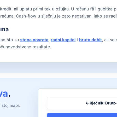
edit, ali uplatu primi tek u ožujku. U računu få i gubitka p
računa. Cash-flow u siječnju je zato negativan, iako se radi
jima
kao što su
stopa povrata
,
radni kapital
i
bruto dobit
, ali se
računovodstvene rezultate.
va
.
← Rječnik: Bruto 
istoj mapi.