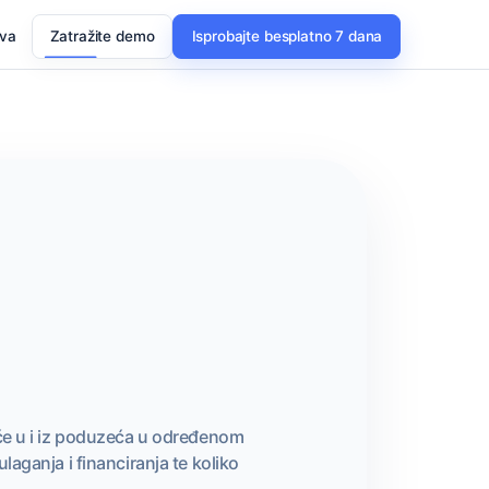
ava
Zatražite demo
Isprobajte besplatno 7 dana
eće u i iz poduzeća u određenom
laganja i financiranja te koliko