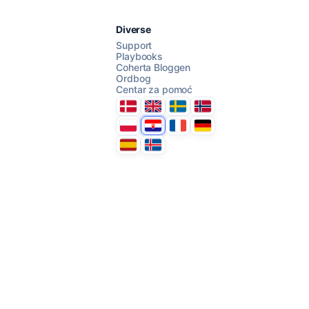
Razgovarajte s nama
Diverse
Support
Playbooks
Coherta Bloggen
AI Campaign Assist
Ordbog
Centar za pomoć
Danmark
United Kingdom
Sverige
Norge
Polska
Hrvatska
France
Deutschland
Espana
Ísland