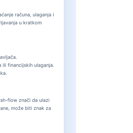
ćanje računa, ulaganja i
vljavanja u kratkom
avljača.
li financijskih ulaganja.
ika.
sh-flow znači da ulazi
rane, može biti znak za