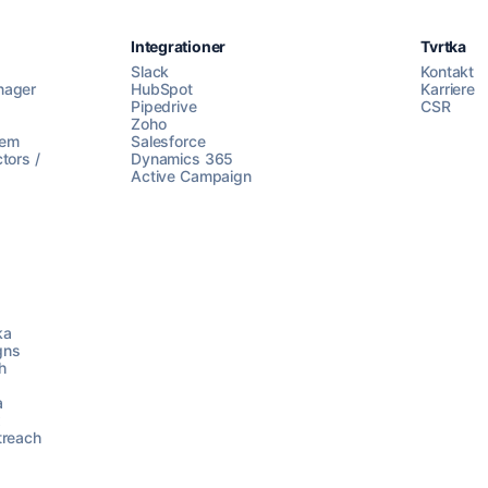
Integrationer
Tvrtka
Slack
Kontakt
nager
HubSpot
Karriere
Pipedrive
CSR
Zoho
lem
Salesforce
tors /
Dynamics 365
Active Campaign
ka
gns
h
a
x
treach