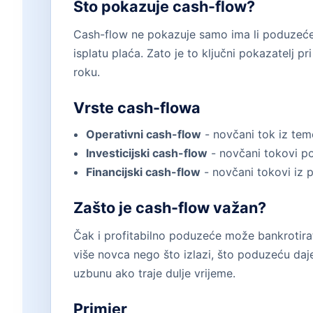
Što pokazuje cash-flow?
Cash-flow ne pokazuje samo ima li poduzeće d
isplatu plaća. Zato je to ključni pokazatelj 
roku.
Vrste cash-flowa
Operativni cash-flow
- novčani tok iz teme
Investicijski cash-flow
- novčani tokovi pov
Financijski cash-flow
- novčani tokovi iz po
Zašto je cash-flow važan?
Čak i profitabilno poduzeće može bankrotira
više novca nego što izlazi, što poduzeću daj
uzbunu ako traje dulje vrijeme.
Primjer