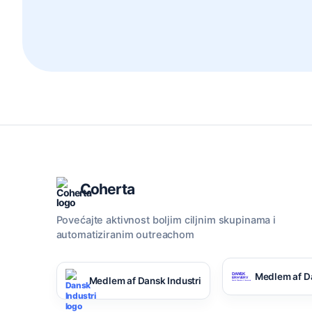
Coherta
Povećajte aktivnost boljim ciljnim skupinama i
automatiziranim outreachom
Medlem af D
Medlem af Dansk Industri