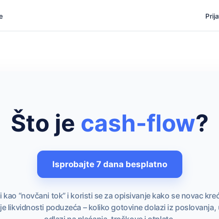
e
Prij
Što je
cash-flow
?
Isprobajte 7 dana besplatno
kao “novčani tok” i koristi se za opisivanje kako se novac kr
je likvidnosti poduzeća – koliko gotovine dolazi iz poslovanja, u
odlazi na plaćanja, troškove i otplate.