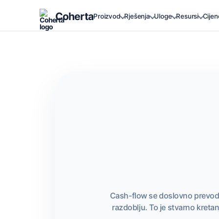
Coherta
Proizvod
Rješenja
Uloge
Resursi
Cijen
Cash-flow se doslovno prevodi 
razdoblju. To je stvarno kretan