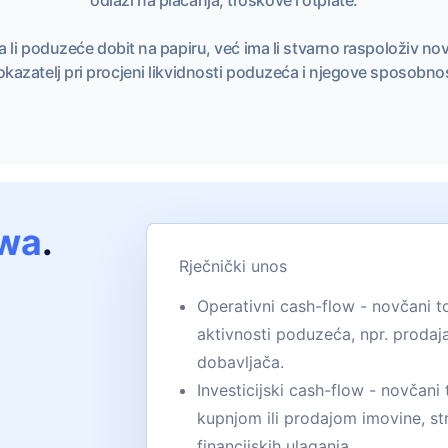
i poduzeće dobit na papiru, već ima li stvarno raspoloživ nov
 pokazatelj pri procjeni likvidnosti poduzeća i njegove sposobno
owa
.
Rječnički unos
Operativni cash-flow - novčani to
aktivnosti poduzeća, npr. prodaja
dobavljača.
Investicijski cash-flow - novčani
kupnjom ili prodajom imovine, str
financijskih ulaganja.