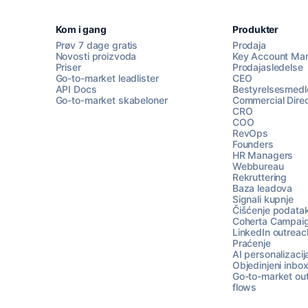
Kom i gang
Produkter
Prøv 7 dage gratis
Prodaja
Novosti proizvoda
Key Account Ma
Priser
Prodajasledelse
Go-to-market leadlister
CEO
API Docs
Bestyrelsesmed
Go-to-market skabeloner
Commercial Direc
CRO
COO
RevOps
Founders
HR Managers
Webbureau
Rekruttering
Baza leadova
Signali kupnje
Čišćenje podata
Coherta Campai
LinkedIn outreac
Praćenje
AI personalizacij
Objedinjeni inbo
Go-to-market ou
flows