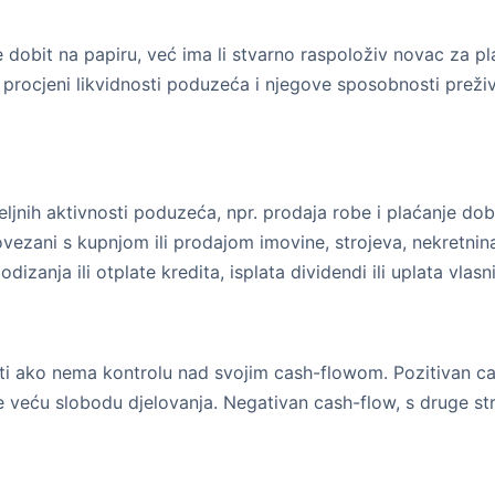
obit na papiru, već ima li stvarno raspoloživ novac za pla
pri procjeni likvidnosti poduzeća i njegove sposobnosti preži
ljnih aktivnosti poduzeća, npr. prodaja robe i plaćanje dob
ezani s kupnjom ili prodajom imovine, strojeva, nekretnina i
dizanja ili otplate kredita, isplata dividendi ili uplata vlasn
ti ako nema kontrolu nad svojim cash-flowom. Pozitivan ca
e veću slobodu djelovanja. Negativan cash-flow, s druge st