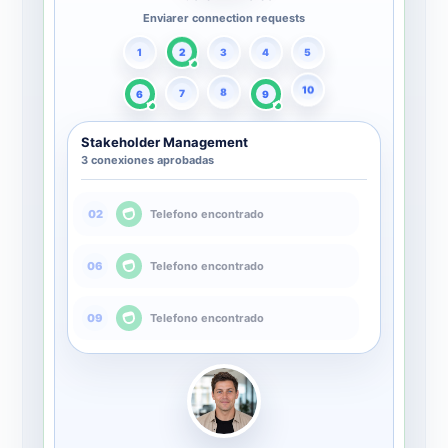
Enviarer connection requests
2
1
3
4
5
6
9
7
8
10
Stakeholder Management
3 conexiones aprobadas
Telefono encontrado
02
Telefono encontrado
06
Telefono encontrado
09