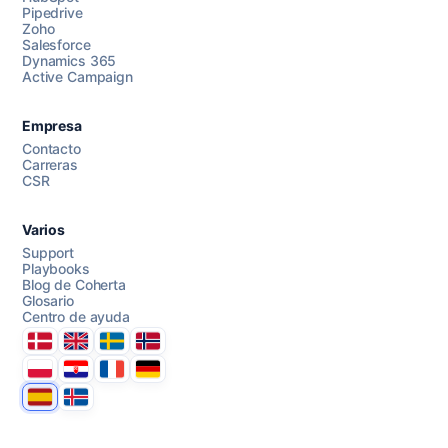
Pipedrive
Chatea con nosotros
Zoho
Salesforce
Dynamics 365
Active Campaign
AI Campaign Assist
Empresa
Contacto
Carreras
CSR
Varios
Support
Playbooks
Blog de Coherta
Glosario
Centro de ayuda
Danmark
United Kingdom
Sverige
Norge
Polska
Hrvatska
France
Deutschland
Espana
Ísland