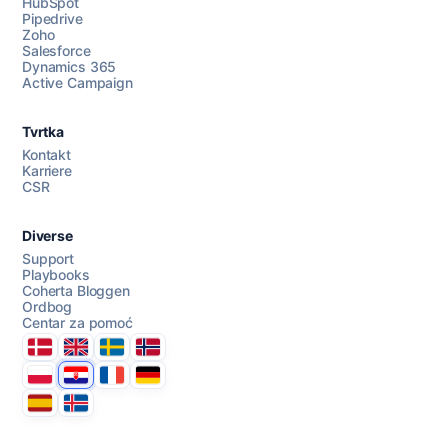
HubSpot
Pipedrive
Razgovarajte s nama
Zoho
Salesforce
Dynamics 365
Active Campaign
AI Campaign Assist
Chat with us
Tvrtka
Kontakt
Karriere
CSR
Diverse
Support
Playbooks
Coherta Bloggen
Ordbog
Centar za pomoć
Danmark
United Kingdom
Sverige
Norge
Polska
Hrvatska
France
Deutschland
Espana
Ísland