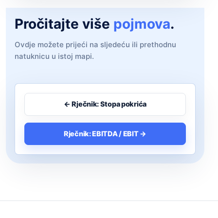
Pročitajte više
pojmovа
.
Ovdje možete prijeći na sljedeću ili prethodnu
natuknicu u istoj mapi.
← Rječnik: Stopa pokrića
Rječnik: EBITDA / EBIT →