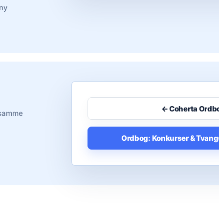
 ny
← Coherta Ordb
i samme
Ordbog: Konkurser & Tvang