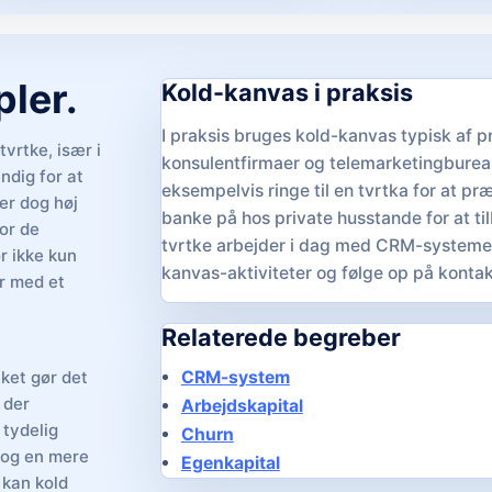
ler.
Kold-kanvas i praksis
I praksis bruges kold-kanvas typisk af p
tvrtke, især i
konsulentfirmaer og telemarketingburea
ndig for at
eksempelvis ringe til en tvrtka for at pr
er dog høj
banke på hos private husstande for at t
for de
tvrtke arbejder i dag med CRM-systemer 
r ikke kun
kanvas-aktiviteter og følge op på konta
er med et
Relaterede begreber
CRM-system
lket gør det
 der
Arbejdskapital
tydelig
Churn
 og en mere
Egenkapital
 kan kold