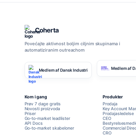
Coherta
Povećajte aktivnost boljim ciljnim skupinama i
automatiziranim outreachom
Medlem af D
Medlem af Dansk Industri
Kom i gang
Produkter
Prøv 7 dage gratis
Prodaja
Novosti proizvoda
Key Account Ma
Priser
Prodajasledelse
Go-to-market leadlister
CEO
API Docs
Bestyrelsesmed
Go-to-market skabeloner
Commercial Direc
CRO