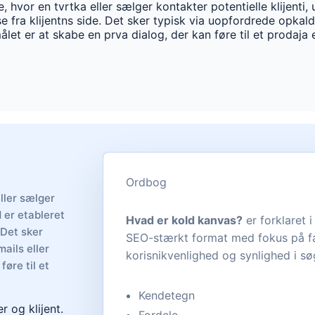
hvor en tvrtka eller sælger kontakter potentielle klijenti,
sse fra klijentns side. Det sker typisk via uopfordrede opkald
let er at skabe en prva dialog, der kan føre til et prodaja 
Ordbog
ller sælger
d er etableret
Hvad er kold kanvas?
er forklaret 
 Det sker
SEO-stærkt format med fokus på fa
ails eller
korisnikvenlighed og synlighed i s
føre til et
Kendetegn
 og klijent.