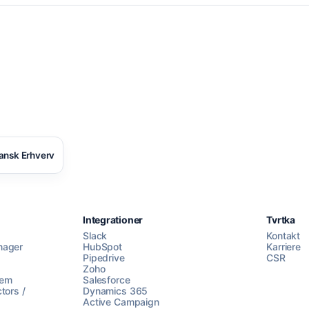
ansk Erhverv
Integrationer
Tvrtka
Slack
Kontakt
nager
HubSpot
Karriere
Pipedrive
CSR
Zoho
lem
Salesforce
tors /
Dynamics 365
Active Campaign