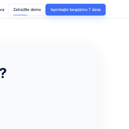
ava
Zatražite demo
Isprobajte besplatno 7 dana
?