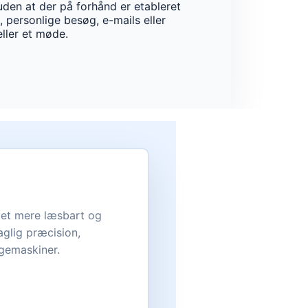
 uden at der på forhånd er etableret
, personlige besøg, e-mails eller
eller et møde.
i et mere læsbart og
glig præcision,
øgemaskiner.