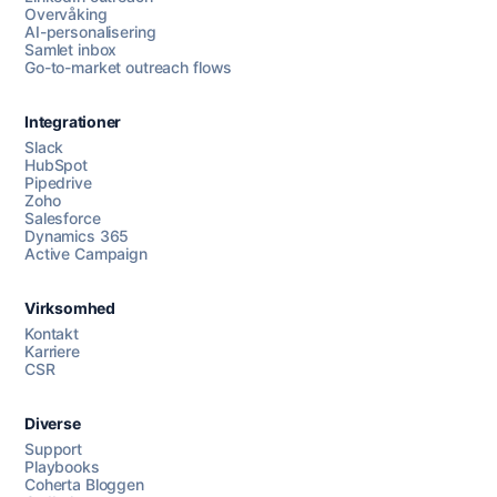
Overvåking
AI-personalisering
Samlet inbox
Go-to-market outreach flows
Integrationer
Slack
HubSpot
Pipedrive
Chat med oss
Zoho
Salesforce
Dynamics 365
Active Campaign
AI Campaign Assist
Chat with us
Virksomhed
Kontakt
Karriere
CSR
Diverse
Support
Playbooks
Coherta Bloggen