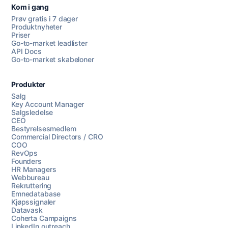
Kom i gang
Prøv gratis i 7 dager
Produktnyheter
Priser
Go-to-market leadlister
API Docs
Go-to-market skabeloner
Produkter
Salg
Key Account Manager
Salgsledelse
CEO
Bestyrelsesmedlem
Commercial Directors / CRO
COO
RevOps
Founders
HR Managers
Webbureau
Rekruttering
Emnedatabase
Kjøpssignaler
Datavask
Coherta Campaigns
LinkedIn outreach