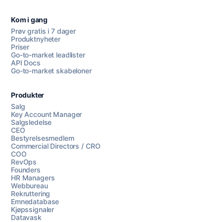
Kom i gang
Prøv gratis i 7 dager
Produktnyheter
Priser
Go-to-market leadlister
API Docs
Go-to-market skabeloner
Produkter
Salg
Key Account Manager
Salgsledelse
CEO
Bestyrelsesmedlem
Commercial Directors / CRO
COO
RevOps
Founders
HR Managers
Webbureau
Rekruttering
Emnedatabase
Kjøpssignaler
Datavask