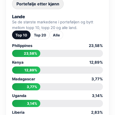
Portefølje etter kjønn
Lande
Se de største markedene i porteføljen og bytt
mellom topp 10, topp 20 og alle land.
Top 10
Top 20
Alle
Philippines
23,58%
23,58%
Kenya
12,89%
12,89%
Madagascar
3,77%
3,77%
Uganda
3,14%
3,14%
Liberia
2,83%