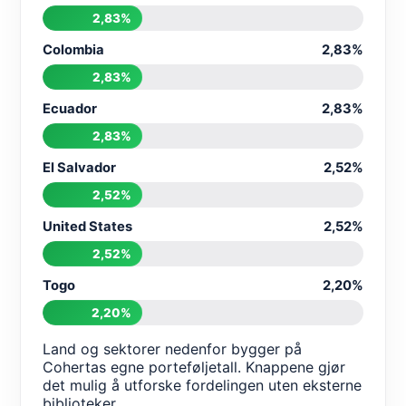
2,83%
Colombia
2,83%
2,83%
Ecuador
2,83%
2,83%
El Salvador
2,52%
2,52%
United States
2,52%
2,52%
Togo
2,20%
2,20%
Land og sektorer nedenfor bygger på
Cohertas egne porteføljetall. Knappene gjør
det mulig å utforske fordelingen uten eksterne
biblioteker.