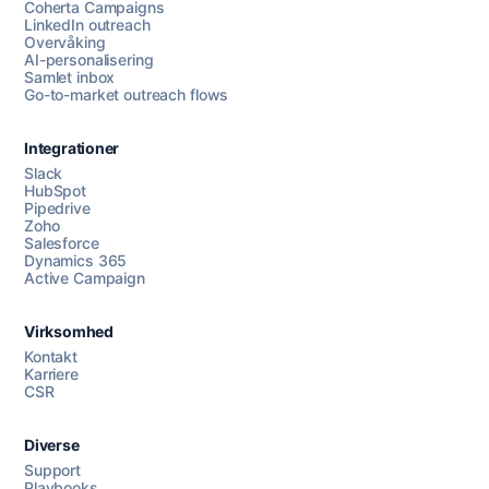
Coherta Campaigns
LinkedIn outreach
Overvåking
AI-personalisering
Samlet inbox
Go-to-market outreach flows
Integrationer
Slack
HubSpot
Pipedrive
Chat med oss
Zoho
Salesforce
Dynamics 365
Active Campaign
AI Campaign Assist
Virksomhed
Kontakt
Karriere
CSR
Diverse
Support
Playbooks