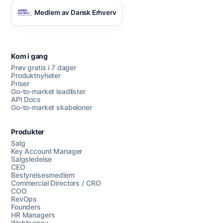
Medlem av Dansk Erhverv
Kom i gang
Prøv gratis i 7 dager
Produktnyheter
Priser
Go-to-market leadlister
API Docs
Go-to-market skabeloner
Produkter
Salg
Key Account Manager
Salgsledelse
CEO
Bestyrelsesmedlem
Commercial Directors / CRO
COO
RevOps
Founders
HR Managers
Webbureau