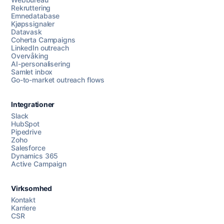
Rekruttering
Emnedatabase
Kjøpssignaler
Datavask
Coherta Campaigns
LinkedIn outreach
Overvåking
AI-personalisering
Samlet inbox
Go-to-market outreach flows
Integrationer
Slack
HubSpot
Pipedrive
Chat med oss
Zoho
Salesforce
Dynamics 365
Active Campaign
AI Campaign Assist
Virksomhed
Kontakt
Karriere
CSR