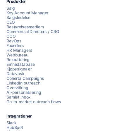
Produkter
Salg
Key Account Manager
Salgsledelse
CEO
Bestyrelsesmedlem
Commercial Directors / CRO
COO
RevOps
Founders
HR Managers
Webbureau
Rekruttering
Emnedatabase
Kjøpssignaler
Datavask
Coherta Campaigns
LinkedIn outreach
Overvåking
AI-personalisering
Samlet inbox
Go-to-market outreach flows
Integrationer
Slack
HubSpot