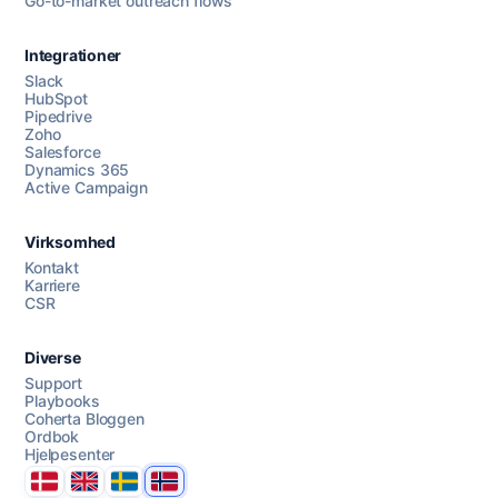
Go-to-market outreach flows
Integrationer
Slack
HubSpot
Pipedrive
Chat med oss
Zoho
Salesforce
Dynamics 365
Active Campaign
AI Campaign Assist
Virksomhed
Kontakt
Karriere
CSR
Diverse
Support
Playbooks
Coherta Bloggen
Ordbok
Hjelpesenter
Danmark
United Kingdom
Sverige
Norge