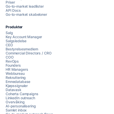
Priser
Go-to-market leadlister
API Docs
Go-to-market skabeloner
Produkter
Salg
Key Account Manager
Salgsledelse
CEO
Bestyrelsesmedlem
Commercial Directors / CRO
COO
RevOps
Founders
HR Managers
Webbureau
Rekruttering
Emnedatabase
Kjøpssignaler
Datavask
Coherta Campaigns
LinkedIn outreach
Overvåking
AI-personalisering
Samlet inbox