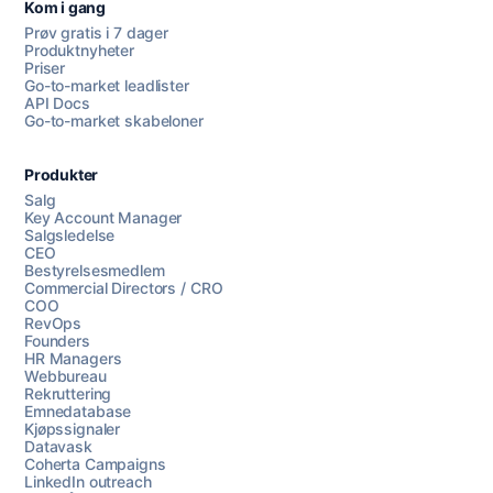
Kom i gang
Prøv gratis i 7 dager
Produktnyheter
Priser
Go-to-market leadlister
API Docs
Go-to-market skabeloner
Produkter
Salg
Key Account Manager
Salgsledelse
CEO
Bestyrelsesmedlem
Commercial Directors / CRO
COO
RevOps
Founders
HR Managers
Webbureau
Rekruttering
Emnedatabase
Kjøpssignaler
Datavask
Coherta Campaigns
LinkedIn outreach