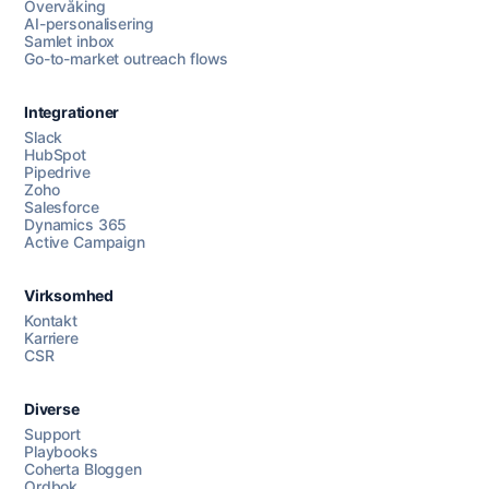
Overvåking
AI-personalisering
Samlet inbox
Go-to-market outreach flows
Integrationer
Slack
HubSpot
Pipedrive
Chat med oss
Zoho
Salesforce
Dynamics 365
Active Campaign
AI Campaign Assist
Chat with us
Virksomhed
Kontakt
Karriere
CSR
Diverse
Support
Playbooks
Coherta Bloggen
Ordbok