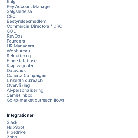
Salg
Key Account Manager
Salgsledelse
CEO
Bestyrelsesmedlem
Commercial Directors / CRO
COO
RevOps
Founders
HR Managers
Webbureau
Rekruttering
Emnedatabase
Kjøpssignaler
Datavask
Coherta Campaigns
LinkedIn outreach
Overvåking
AI-personalisering
Samlet inbox
Go-to-market outreach flows
Integrationer
Slack
HubSpot
Pipedrive
Chat med oss
Zoho