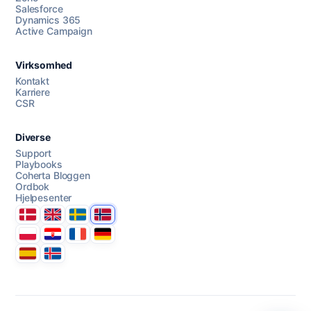
Salesforce
Dynamics 365
Active Campaign
AI Campaign Assist
Virksomhed
Kontakt
Karriere
CSR
Diverse
Support
Playbooks
Coherta Bloggen
Ordbok
Hjelpesenter
Danmark
United Kingdom
Sverige
Norge
Polska
Hrvatska
France
Deutschland
Espana
Ísland