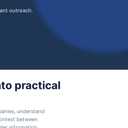
vant outreach.
to practical
mpanies, understand
context between
der information,