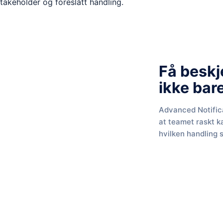
Få beskj
ikke bar
Advanced Notifica
at teamet raskt k
hvilken handling 