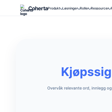
Coherta
Produkt
Løsninger
Roller
Ressourcer
Kjøpssig
Overvåk relevante ord, innlegg og