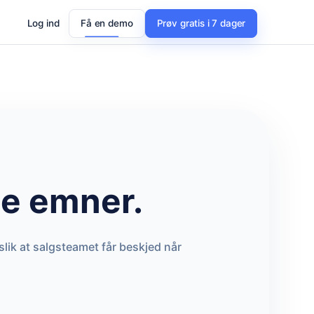
Log ind
Få en demo
Prøv gratis i 7 dager
le emner.
lik at salgsteamet får beskjed når