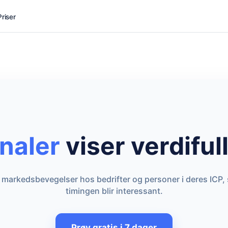
Priser
naler
viser verdiful
 markedsbevegelser hos bedrifter og personer i deres ICP, s
timingen blir interessant.
Prøv gratis i 7 dager