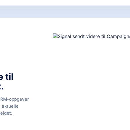
 til
.
, CRM-oppgaver
t aktuelle
eidet.