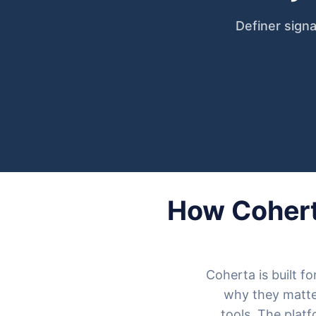
Definer signa
How Coherta
Coherta is built f
why they matte
tools. The plat