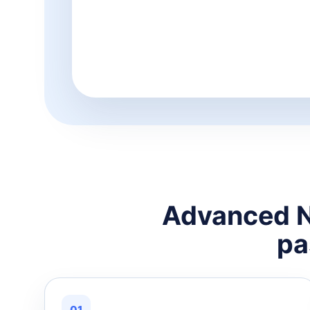
Advanced No
pa
01