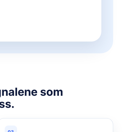
ignalene som
ss.
03