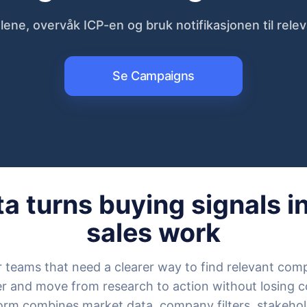
lene, overvåk ICP-en og bruk notifikasjonen til rele
Se Campaigns
 turns buying signals in
sales work
or teams that need a clearer way to find relevant co
r and move from research to action without losing 
form combines market data, company filters, stakehol