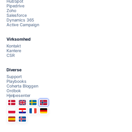
HubSpot
Pipedrive
Chat med oss
Zoho
Salesforce
Dynamics 365
Active Campaign
AI Campaign Assist
Virksomhed
Kontakt
Karriere
CSR
Diverse
Support
Playbooks
Coherta Bloggen
Ordbok
Hjelpesenter
Danmark
United Kingdom
Sverige
Norge
Polska
Hrvatska
France
Deutschland
Espana
Ísland