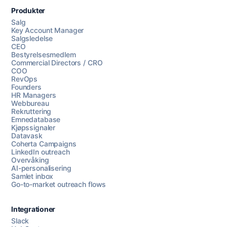
Produkter
Salg
Key Account Manager
Salgsledelse
CEO
Bestyrelsesmedlem
Commercial Directors / CRO
COO
RevOps
Founders
HR Managers
Webbureau
Rekruttering
Emnedatabase
Kjøpssignaler
Datavask
Coherta Campaigns
LinkedIn outreach
Overvåking
AI-personalisering
Samlet inbox
Go-to-market outreach flows
Integrationer
Slack