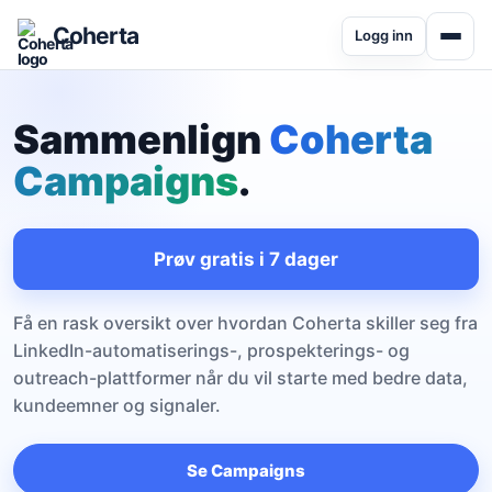
Coherta
Logg inn
Sammenlign
Coherta
Campaigns
.
Prøv gratis i 7 dager
Få en rask oversikt over hvordan Coherta skiller seg fra
LinkedIn-automatiserings-, prospekterings- og
outreach-plattformer når du vil starte med bedre data,
kundeemner og signaler.
Se Campaigns