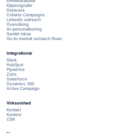
Emnedatabase
Kjøpssignaler
Datavask
Coherta Campaigns
LinkedIn outreach
Overvåking
AI-personalisering
Samlet inbox
Go-to-market outreach flows
Integrationer
Slack
HubSpot
Pipedrive
Chat med oss
Zoho
Salesforce
Dynamics 365
Active Campaign
AI Campaign Assist
Virksomhed
Kontakt
Karriere
CSR