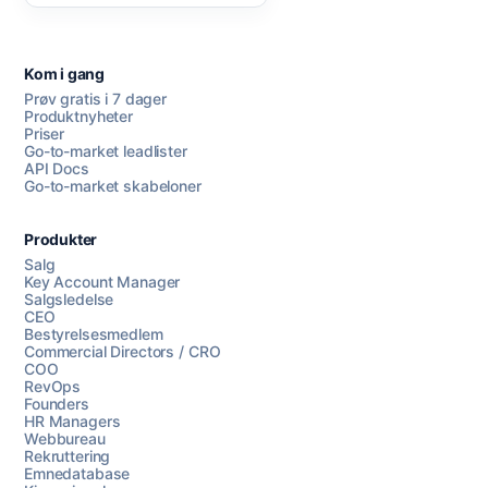
Kom i gang
Prøv gratis i 7 dager
Produktnyheter
Priser
Go-to-market leadlister
API Docs
Go-to-market skabeloner
Produkter
Salg
Key Account Manager
Salgsledelse
CEO
Bestyrelsesmedlem
Commercial Directors / CRO
COO
RevOps
Founders
HR Managers
Webbureau
Rekruttering
Emnedatabase