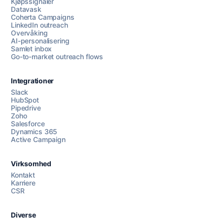
Kjøpssignaler
Datavask
Coherta Campaigns
LinkedIn outreach
Overvåking
AI-personalisering
Samlet inbox
Go-to-market outreach flows
Integrationer
Slack
HubSpot
Pipedrive
Chat med oss
Zoho
Salesforce
Dynamics 365
Active Campaign
AI Campaign Assist
Virksomhed
Kontakt
Karriere
CSR
Diverse