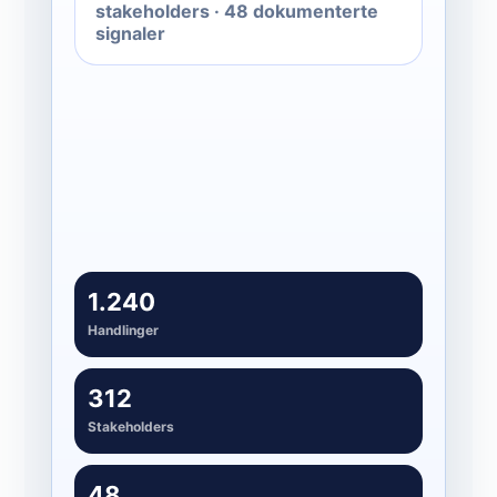
stakeholders · 48 dokumenterte
signaler
Forbedre
03
Bruk data til bedre rytme og
prioritering
1.240
Handlinger
312
Stakeholders
48