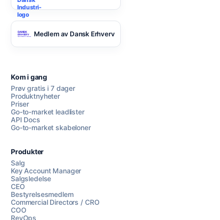
Medlem av Dansk Erhverv
Kom i gang
Prøv gratis i 7 dager
Produktnyheter
Priser
Go-to-market leadlister
API Docs
Go-to-market skabeloner
Produkter
Salg
Key Account Manager
Salgsledelse
CEO
Bestyrelsesmedlem
Commercial Directors / CRO
COO
RevOps