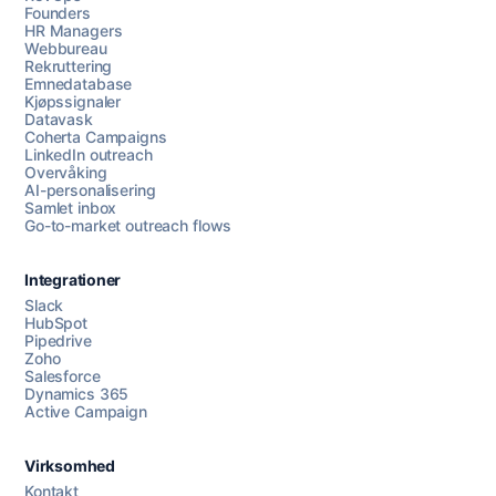
Founders
HR Managers
Webbureau
Rekruttering
Emnedatabase
Kjøpssignaler
Datavask
Coherta Campaigns
LinkedIn outreach
Overvåking
AI-personalisering
Samlet inbox
Go-to-market outreach flows
Integrationer
Slack
HubSpot
Pipedrive
Chat med oss
Zoho
Salesforce
Dynamics 365
Active Campaign
AI Campaign Assist
Chat with us
Virksomhed
Kontakt