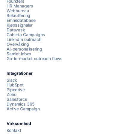
Founders
HR Managers
Webbureau
Rekruttering
Emnedatabase
Kjøpssignaler
Datavask
Coherta Campaigns
LinkedIn outreach
Overvåking
AI-personalisering
Samlet inbox
Go-to-market outreach flows
Integrationer
Slack
HubSpot
Pipedrive
Chat med oss
Zoho
Salesforce
Dynamics 365
Active Campaign
AI Campaign Assist
Chat with us
Virksomhed
Kontakt