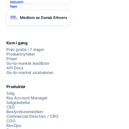
Medlem av Dansk Erhverv
Kom i gang
Prøv gratis i 7 dager
Produktnyheter
Priser
Go-to-market leadlister
API Docs
Go-to-market skabeloner
Produkter
Salg
Key Account Manager
Salgsledelse
CEO
Bestyrelsesmedlem
Commercial Directors / CRO
COO
RevOps