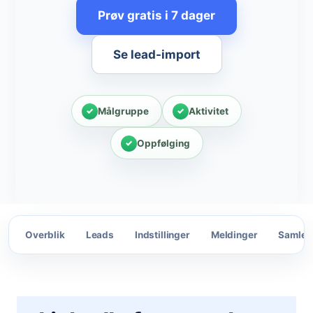
Prøv gratis i 7 dager
Se lead-import
Målgruppe
Aktivitet
Oppfølging
Overblik
Leads
Indstillinger
Meldinger
Samlet 