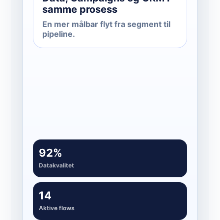
samme prosess
En mer målbar flyt fra segment til
pipeline.
Rapportering
03
Aktivitet, kvalitet og pipeline blir
synlig
92%
Datakvalitet
14
Aktive flows