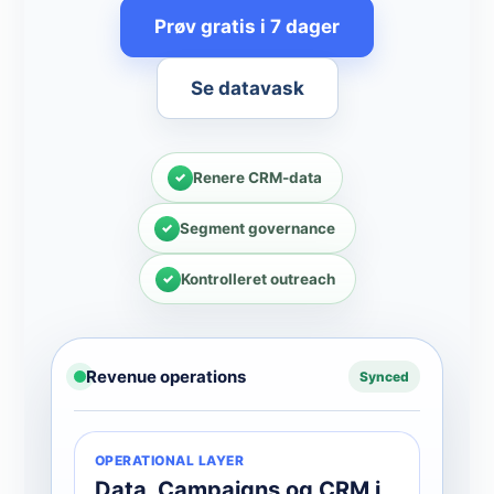
Prøv gratis i 7 dager
Se datavask
Renere CRM-data
Segment governance
Kontrolleret outreach
Revenue operations
Synced
OPERATIONAL LAYER
Data, Campaigns og CRM i