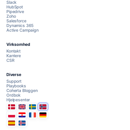
Slack
HubSpot
Pipedrive
Chat med oss
Zoho
Salesforce
Dynamics 365
Active Campaign
AI Campaign Assist
Chat with us
Virksomhed
Kontakt
Karriere
CSR
Diverse
Support
Playbooks
Coherta Bloggen
Ordbok
Hjelpesenter
Danmark
United Kingdom
Sverige
Norge
Polska
Hrvatska
France
Deutschland
Espana
Ísland