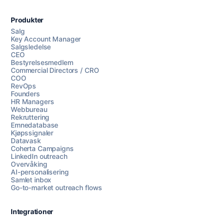
Produkter
Salg
Key Account Manager
Salgsledelse
CEO
Bestyrelsesmedlem
Commercial Directors / CRO
COO
RevOps
Founders
HR Managers
Webbureau
Rekruttering
Emnedatabase
Kjøpssignaler
Datavask
Coherta Campaigns
LinkedIn outreach
Overvåking
AI-personalisering
Samlet inbox
Go-to-market outreach flows
Integrationer