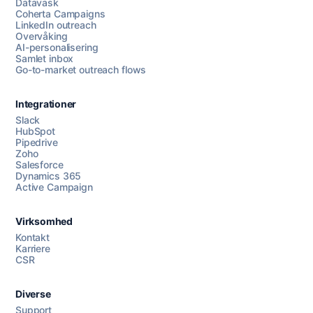
Datavask
Coherta Campaigns
LinkedIn outreach
Overvåking
AI-personalisering
Samlet inbox
Go-to-market outreach flows
Integrationer
Slack
HubSpot
Pipedrive
Chat med oss
Zoho
Salesforce
Dynamics 365
Active Campaign
AI Campaign Assist
Chat with us
Virksomhed
Kontakt
Karriere
CSR
Diverse
Support