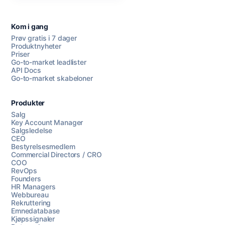
Kom i gang
Prøv gratis i 7 dager
Produktnyheter
Priser
Go-to-market leadlister
API Docs
Go-to-market skabeloner
Produkter
Salg
Key Account Manager
Salgsledelse
CEO
Bestyrelsesmedlem
Commercial Directors / CRO
COO
RevOps
Founders
HR Managers
Webbureau
Rekruttering
Emnedatabase
Kjøpssignaler