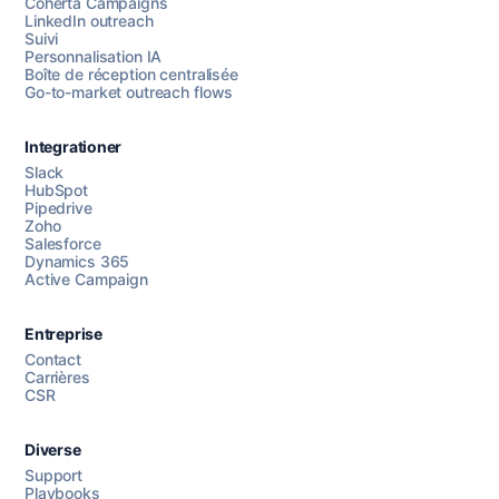
Coherta Campaigns
LinkedIn outreach
Suivi
Personnalisation IA
Boîte de réception centralisée
Go-to-market outreach flows
Integrationer
Slack
HubSpot
Pipedrive
Chattez avec nous
Zoho
Salesforce
Dynamics 365
Active Campaign
AI Campaign Assist
Entreprise
Contact
Carrières
CSR
Diverse
Support
Playbooks