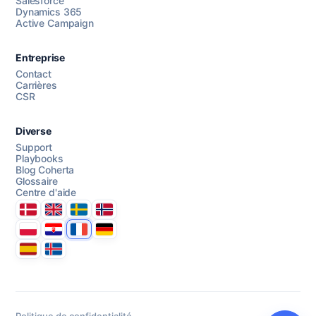
Salesforce
Dynamics 365
Active Campaign
AI Campaign Assist
Chat with us
Entreprise
Contact
Carrières
CSR
Diverse
Support
Playbooks
Blog Coherta
Glossaire
Centre d'aide
Danmark
United Kingdom
Sverige
Norge
Polska
Hrvatska
France
Deutschland
Espana
Ísland