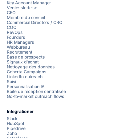
Key Account Manager
Ventessledelse
CEO
Membre du conseil
Commercial Directors / CRO
COO
RevOps
Founders
HR Managers
Webbureau
Recrutement
Base de prospects
Signaux d'achat
Nettoyage des données
Coherta Campaigns
LinkedIn outreach
Suivi
Personnalisation IA
Boîte de réception centralisée
Go-to-market outreach flows
Integrationer
Slack
HubSpot
Pipedrive
Chattez avec nous
Zoho