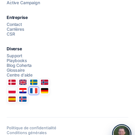
Active Campaign
AI Campaign Assist
Entreprise
Contact
Carrières
CSR
Diverse
Support
Playbooks
Blog Coherta
Glossaire
Centre d'aide
Danmark
United Kingdom
Sverige
Norge
Polska
Hrvatska
France
Deutschland
Espana
Ísland
Politique de confidentialité
Conditions générales