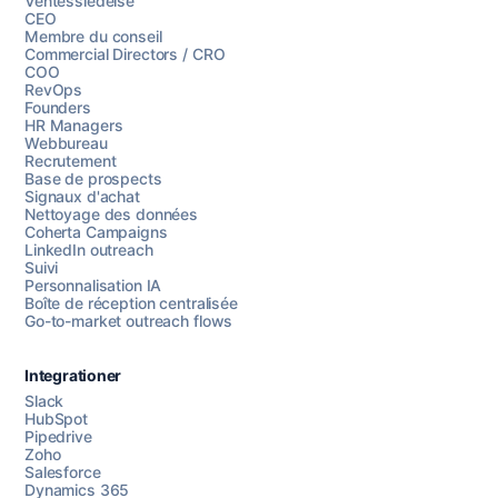
Ventessledelse
CEO
Membre du conseil
Commercial Directors / CRO
COO
RevOps
Founders
HR Managers
Webbureau
Recrutement
Base de prospects
Signaux d'achat
Nettoyage des données
Coherta Campaigns
LinkedIn outreach
Suivi
Personnalisation IA
Boîte de réception centralisée
Go-to-market outreach flows
Integrationer
Slack
HubSpot
Pipedrive
Chattez avec nous
Zoho
Salesforce
Dynamics 365