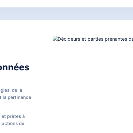
données
ies, de la
t la pertinence
s et prêtes à
 actions de