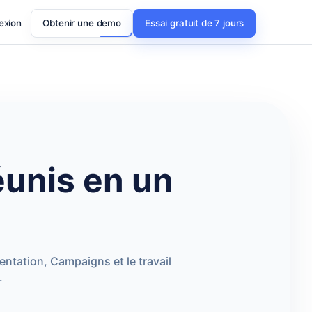
exion
Obtenir une demo
Essai gratuit de 7 jours
unis en un
ntation, Campaigns et le travail
.