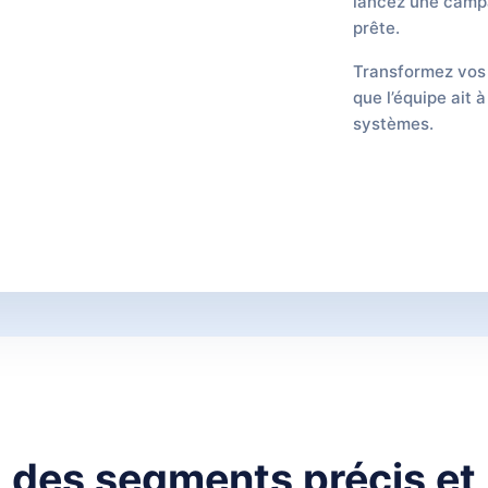
lancez une campa
prête.
Transformez vos
que l’équipe ait 
systèmes.
 des segments précis et 